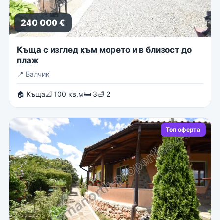
240 000 €
Къща с изглед към морето и в близост до
плаж
📍
Балчик
🏠 Къща
📐 100 кв.м
🛏 3
🛁 2
Топ оферта