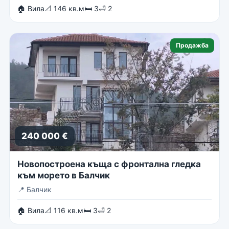
🏠 Вила
📐 146 кв.м
🛏 3
🛁 2
Продажба
240 000 €
Новопостроена къща с фронтална гледка
към морето в Балчик
📍
Балчик
🏠 Вила
📐 116 кв.м
🛏 3
🛁 2