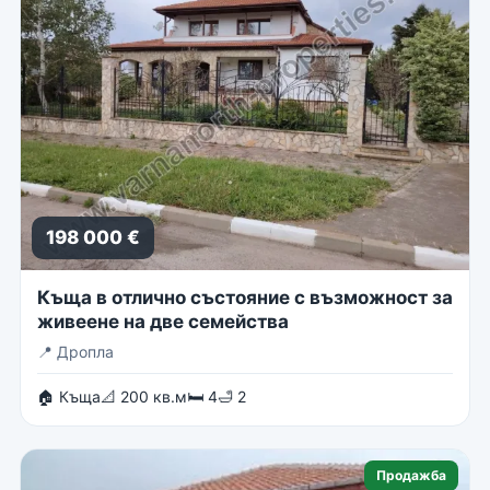
198 000 €
Къща в отлично състояние с възможност за
живеене на две семейства
📍
Дропла
🏠 Къща
📐 200 кв.м
🛏 4
🛁 2
Продажба