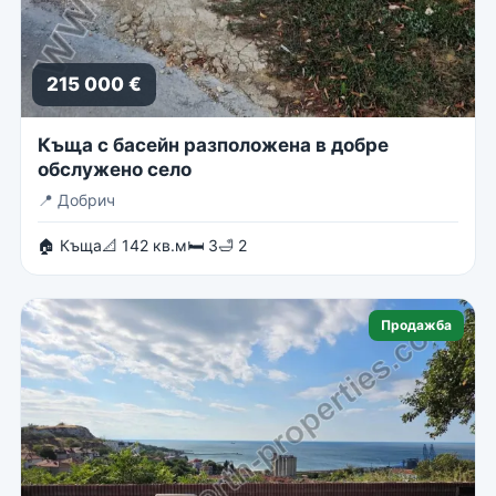
215 000 €
Къща с басейн разположена в добре
обслужено село
📍
Добрич
🏠 Къща
📐 142 кв.м
🛏 3
🛁 2
Продажба