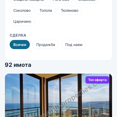
Соколово
Топола
Тюленово
Царичино
СДЕЛКА
Всички
Продажба
Под наем
92 имота
Топ оферта