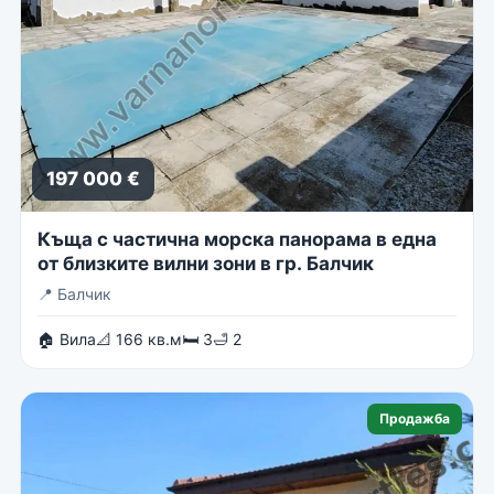
197 000 €
Къща с частична морска панорама в една
от близките вилни зони в гр. Балчик
📍
Балчик
🏠 Вила
📐 166 кв.м
🛏 3
🛁 2
Продажба