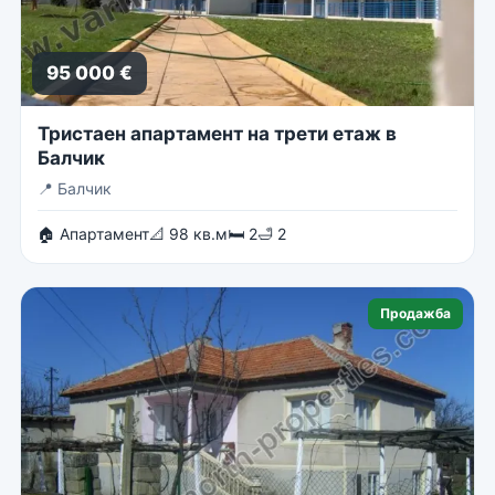
95 000 €
Тристаен апартамент на трети етаж в
Балчик
📍
Балчик
🏠 Апартамент
📐 98 кв.м
🛏 2
🛁 2
Продажба