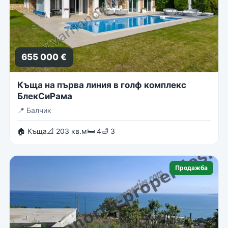
655 000 €
Къща на първа линия в голф комплекс
БлекСиРама
📍
Балчик
🏠 Къща
📐 203 кв.м
🛏 4
🛁 3
Продажба