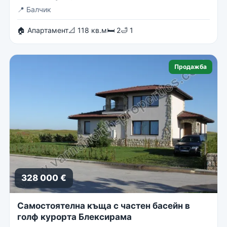
📍
Балчик
🏠 Апартамент
📐 118 кв.м
🛏 2
🛁 1
Продажба
328 000 €
Самостоятелна къща с частен басейн в
голф курорта Блексирама