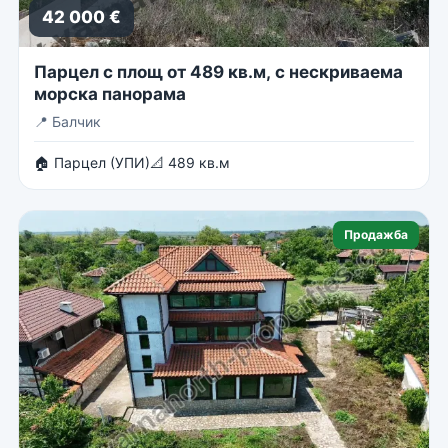
42 000 €
Парцел с площ от 489 кв.м, с нескриваема
морска панорама
📍
Балчик
🏠 Парцел (УПИ)
📐 489 кв.м
Продажба