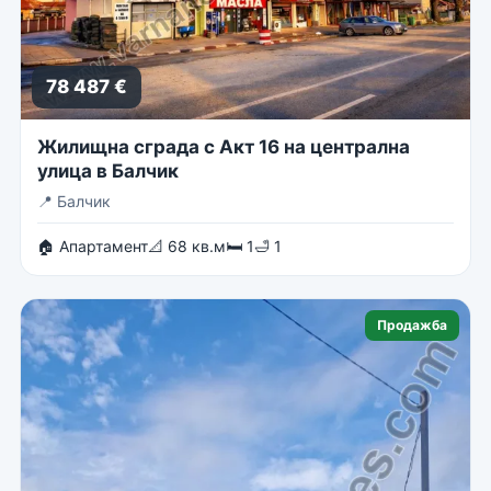
78 487 €
Жилищна сграда с Акт 16 на централна
улица в Балчик
📍
Балчик
🏠 Апартамент
📐 68 кв.м
🛏 1
🛁 1
Продажба