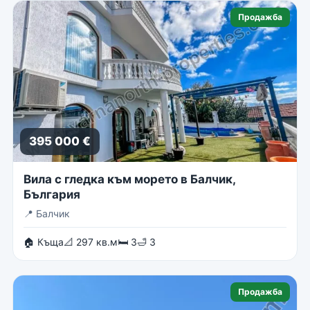
Продажба
395 000 €
Вила с гледка към морето в Балчик,
България
📍
Балчик
🏠 Къща
📐 297 кв.м
🛏 3
🛁 3
Продажба