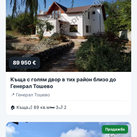
89 950 €
Къща с голям двор в тих район близо до
Генерал Тошево
📍
Генерал Тошево
🏠 Къща
📐 89 кв.м
🛏 3
🛁 2
Продажба