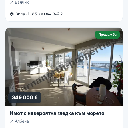
📍
Балчик
🏠 Вила
📐 185 кв.м
🛏 3
🛁 2
Продажба
349 000 €
Имот с невероятна гледка към морето
📍
Албена