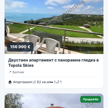
156 990 €
Двустаен апартамент с панорамна гледка в
Topola Skies
📍
Балчик
🏠 Апартамент
📐 82 кв.м
🛏 1
🛁 1
Продажба