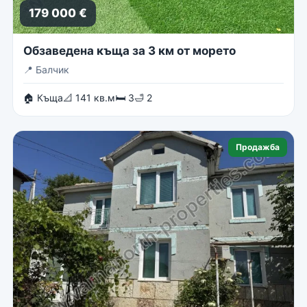
179 000 €
Обзаведена къща за 3 км от морето
📍
Балчик
🏠 Къща
📐 141 кв.м
🛏 3
🛁 2
Продажба