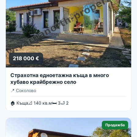
218 000 €
Страхотна едноетажна къща в много
хубаво крайбрежно село
📍
Соколово
🏠 Къща
📐 140 кв.м
🛏 3
🛁 2
Продажба