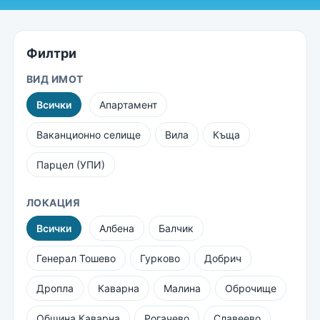
Филтри
ВИД ИМОТ
Всички
Апартамент
Ваканционно селище
Вила
Къща
Парцел (УПИ)
ЛОКАЦИЯ
Всички
Албена
Балчик
Генерал Тошево
Гурково
Добрич
Дропла
Каварна
Малина
Оброчище
Община Каварна
Рогачево
Славеево