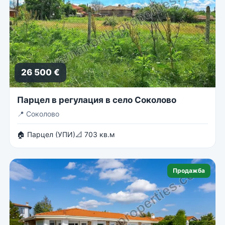
26 500 €
Парцел в регулация в село Соколово
📍
Соколово
🏠 Парцел (УПИ)
📐 703 кв.м
Продажба