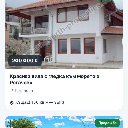
200 000 €
Красива вила с гледка към морето в
Рогачево
📍
Рогачево
🏠 Къща
📐 150 кв.м
🛏 3
🛁 3
Продажба