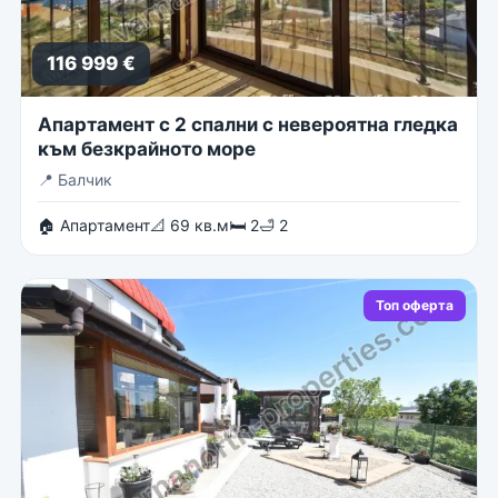
116 999 €
Апартамент с 2 спални с невероятна гледка
към безкрайното море
📍
Балчик
🏠 Апартамент
📐 69 кв.м
🛏 2
🛁 2
Топ оферта