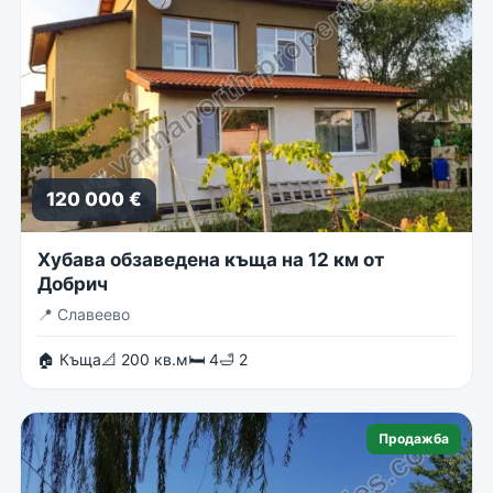
120 000 €
Хубава обзаведена къща на 12 км от
Добрич
📍
Славеево
🏠 Къща
📐 200 кв.м
🛏 4
🛁 2
Продажба