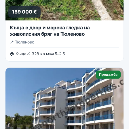
159 000 €
Kъща с двор и морска гледка на
живописния бряг на Тюленово
📍
Тюленово
🏠 Къща
📐 328 кв.м
🛏 5
🛁 5
Продажба