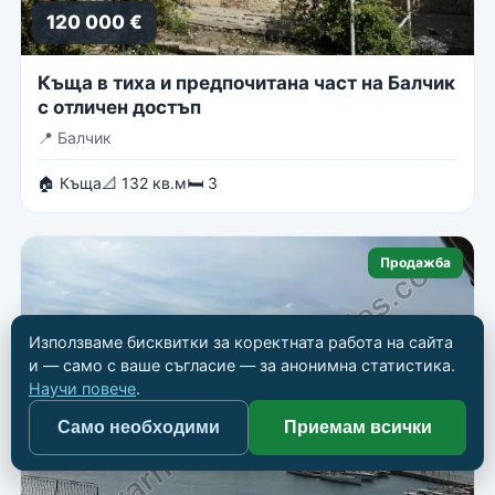
120 000 €
Къща в тиха и предпочитана част на Балчик
с отличен достъп
📍
Балчик
🏠 Къща
📐 132 кв.м
🛏 3
Продажба
Използваме бисквитки за коректната работа на сайта
и — само с ваше съгласие — за анонимна статистика.
Научи повече
.
Само необходими
Приемам всички