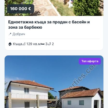
160 000 €
Едноетажна къща за продан с басейн и
зона за барбекю
📍
Добрич
🏠 Къща
📐 129 кв.м
🛏 3
🛁 2
Топ оферта