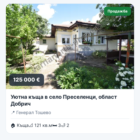
Продажба
125 000 €
Уютна къща в село Преселенци, област
Добрич
📍
Генерал Тошево
🏠 Къща
📐 121 кв.м
🛏 3
🛁 2