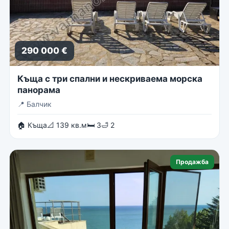
290 000 €
Къща с три спални и нескриваема морска
панорама
📍
Балчик
🏠 Къща
📐 139 кв.м
🛏 3
🛁 2
Продажба