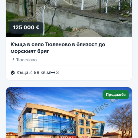
125 000 €
Къща в село Тюленово в близост до
морският бряг
📍
Тюленово
🏠 Къща
📐 98 кв.м
🛏 3
Продажба