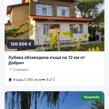
120 000 €
Хубава обзаведена къща на 12 км от
Добрич
📍
Славеево
🏠 Къща
📐 200 кв.м
🛏 4
🛁 2
Продажба