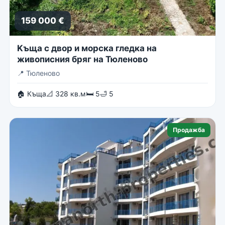
159 000 €
Kъща с двор и морска гледка на
живописния бряг на Тюленово
📍
Тюленово
🏠 Къща
📐 328 кв.м
🛏 5
🛁 5
Продажба