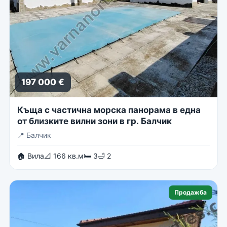
197 000 €
Къща с частична морска панорама в една
от близките вилни зони в гр. Балчик
📍
Балчик
🏠 Вила
📐 166 кв.м
🛏 3
🛁 2
Продажба