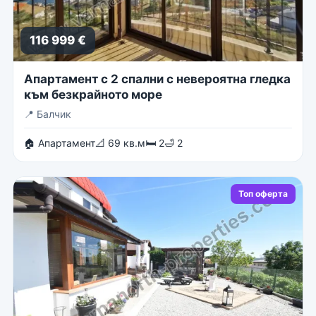
116 999 €
Апартамент с 2 спални с невероятна гледка
към безкрайното море
📍
Балчик
🏠 Апартамент
📐 69 кв.м
🛏 2
🛁 2
Топ оферта