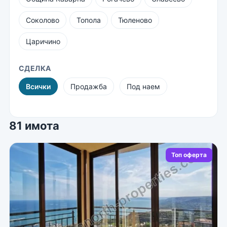
Соколово
Топола
Тюленово
Царичино
СДЕЛКА
Всички
Продажба
Под наем
81 имота
Топ оферта