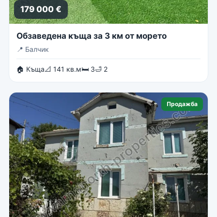
179 000 €
Обзаведена къща за 3 км от морето
📍
Балчик
🏠 Къща
📐 141 кв.м
🛏 3
🛁 2
Продажба