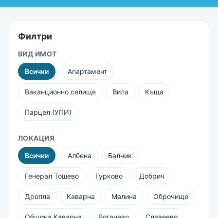
Филтри
ВИД ИМОТ
Всички
Апартамент
Ваканционно селище
Вила
Къща
Парцел (УПИ)
ЛОКАЦИЯ
Всички
Албена
Балчик
Генерал Тошево
Гурково
Добрич
Дропла
Каварна
Малина
Оброчище
Община Каварна
Рогачево
Славеево