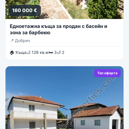
160 000 €
Едноетажна къща за продан с басейн и
зона за барбекю
📍
Добрич
🏠 Къща
📐 129 кв.м
🛏 3
🛁 2
Топ оферта