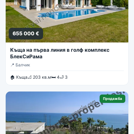
655 000 €
Къща на първа линия в голф комплекс
БлекСиРама
📍
Балчик
🏠 Къща
📐 203 кв.м
🛏 4
🛁 3
Продажба