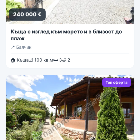
240 000 €
Къща с изглед към морето и в близост до
плаж
📍
Балчик
🏠 Къща
📐 100 кв.м
🛏 3
🛁 2
Топ оферта