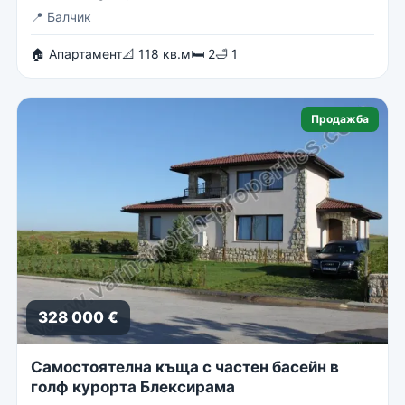
📍
Балчик
🏠 Апартамент
📐 118 кв.м
🛏 2
🛁 1
Продажба
328 000 €
Самостоятелна къща с частен басейн в
голф курорта Блексирама