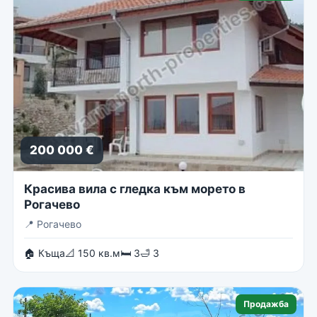
200 000 €
Красива вила с гледка към морето в
Рогачево
📍
Рогачево
🏠 Къща
📐 150 кв.м
🛏 3
🛁 3
Продажба