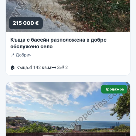
215 000 €
Къща с басейн разположена в добре
обслужено село
📍
Добрич
🏠 Къща
📐 142 кв.м
🛏 3
🛁 2
Продажба