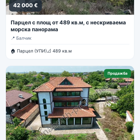
42 000 €
Парцел с площ от 489 кв.м, с нескриваема
морска панорама
📍
Балчик
🏠 Парцел (УПИ)
📐 489 кв.м
Продажба