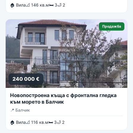
🏠 Вила
📐 146 кв.м
🛏 3
🛁 2
Продажба
240 000 €
Новопостроена къща с фронтална гледка
към морето в Балчик
📍
Балчик
🏠 Вила
📐 116 кв.м
🛏 3
🛁 2