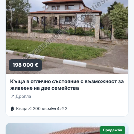
198 000 €
Къща в отлично състояние с възможност за
живеене на две семейства
📍
Дропла
🏠 Къща
📐 200 кв.м
🛏 4
🛁 2
Продажба