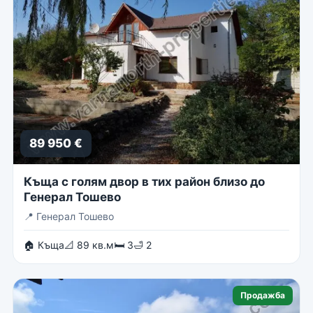
89 950 €
Къща с голям двор в тих район близо до
Генерал Тошево
📍
Генерал Тошево
🏠 Къща
📐 89 кв.м
🛏 3
🛁 2
Продажба