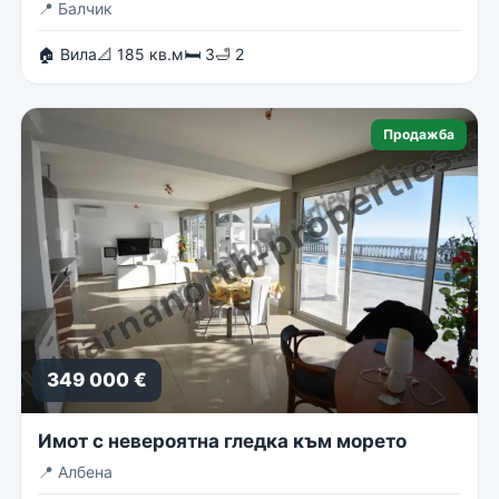
📍
Балчик
🏠 Вила
📐 185 кв.м
🛏 3
🛁 2
Продажба
349 000 €
Имот с невероятна гледка към морето
📍
Албена