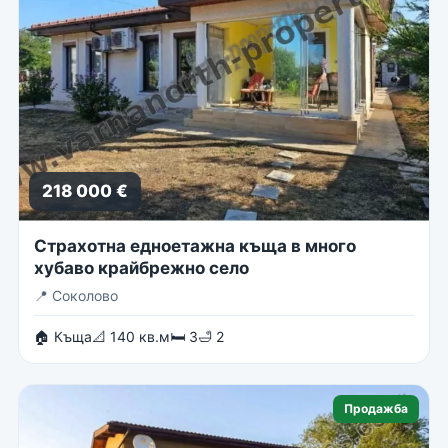
218 000 €
Страхотна едноетажна къща в много
хубаво крайбрежно село
📍
Соколово
🏠 Къща
📐 140 кв.м
🛏 3
🛁 2
Продажба