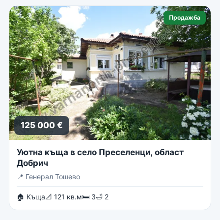
Продажба
125 000 €
Уютна къща в село Преселенци, област
Добрич
📍
Генерал Тошево
🏠 Къща
📐 121 кв.м
🛏 3
🛁 2