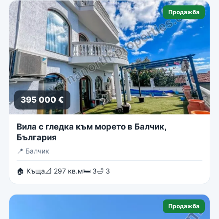
Продажба
395 000 €
Вила с гледка към морето в Балчик,
България
📍
Балчик
🏠 Къща
📐 297 кв.м
🛏 3
🛁 3
Продажба