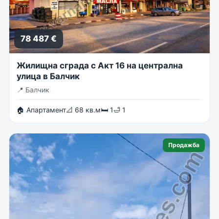
78 487 €
Жилищна сграда с Акт 16 на централна
улица в Балчик
📍
Балчик
🏠 Апартамент
📐 68 кв.м
🛏 1
🛁 1
Продажба