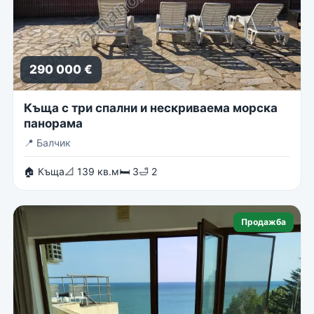
290 000 €
Къща с три спални и нескриваема морска
панорама
📍
Балчик
🏠 Къща
📐 139 кв.м
🛏 3
🛁 2
Продажба