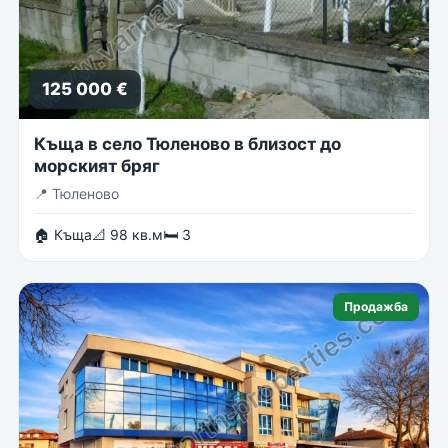
125 000 €
Къща в село Тюленово в близост до
морският бряг
📍
Тюленово
🏠 Къща
📐 98 кв.м
🛏 3
Продажба