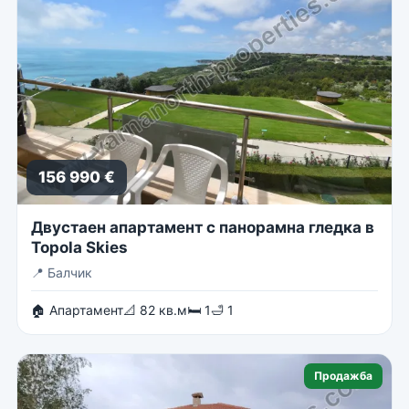
156 990 €
Двустаен апартамент с панорамна гледка в
Topola Skies
📍
Балчик
🏠 Апартамент
📐 82 кв.м
🛏 1
🛁 1
Продажба