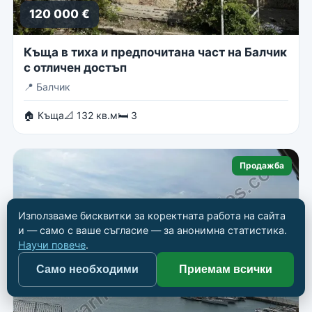
120 000 €
Къща в тиха и предпочитана част на Балчик
с отличен достъп
📍
Балчик
🏠 Къща
📐 132 кв.м
🛏 3
Продажба
Използваме бисквитки за коректната работа на сайта
и — само с ваше съгласие — за анонимна статистика.
Научи повече
.
Само необходими
Приемам всички