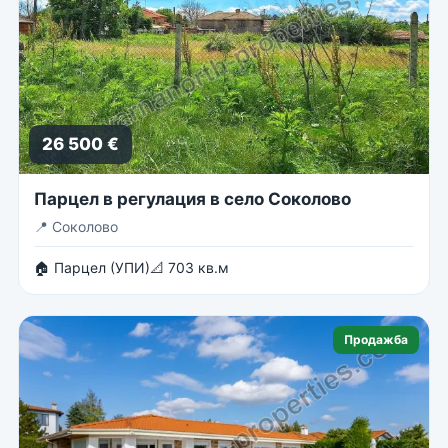
26 500 €
Парцел в регулация в село Соколово
📍
Соколово
🏠 Парцел (УПИ)
📐 703 кв.м
Продажба