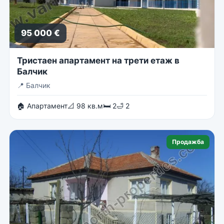
95 000 €
Тристаен апартамент на трети етаж в
Балчик
📍
Балчик
🏠 Апартамент
📐 98 кв.м
🛏 2
🛁 2
Продажба