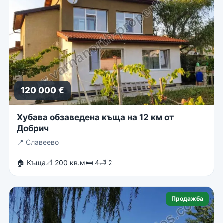
120 000 €
Хубава обзаведена къща на 12 км от
Добрич
📍
Славеево
🏠 Къща
📐 200 кв.м
🛏 4
🛁 2
Продажба