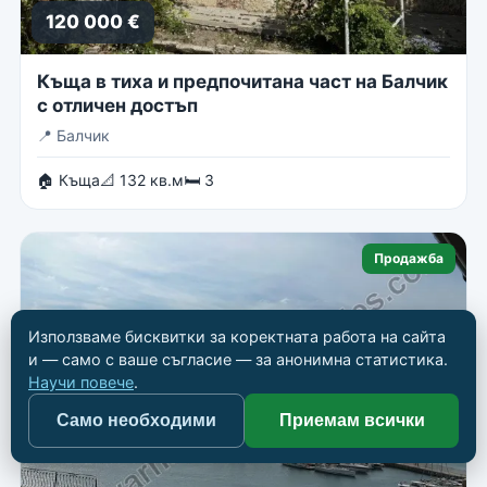
120 000 €
Къща в тиха и предпочитана част на Балчик
с отличен достъп
📍
Балчик
🏠 Къща
📐 132 кв.м
🛏 3
Продажба
Използваме бисквитки за коректната работа на сайта
и — само с ваше съгласие — за анонимна статистика.
Научи повече
.
Само необходими
Приемам всички