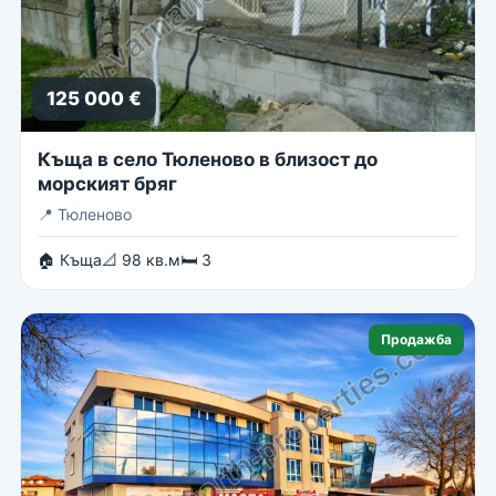
125 000 €
Къща в село Тюленово в близост до
морският бряг
📍
Тюленово
🏠 Къща
📐 98 кв.м
🛏 3
Продажба