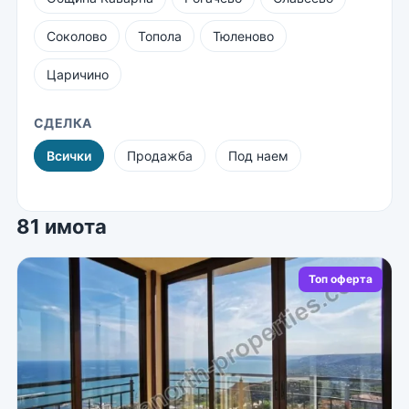
Соколово
Топола
Тюленово
Царичино
СДЕЛКА
Всички
Продажба
Под наем
81 имота
Топ оферта