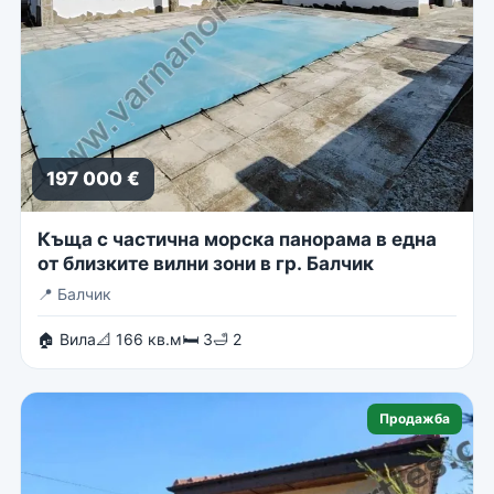
197 000 €
Къща с частична морска панорама в една
от близките вилни зони в гр. Балчик
📍
Балчик
🏠 Вила
📐 166 кв.м
🛏 3
🛁 2
Продажба