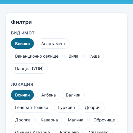
Филтри
ВИД ИМОТ
Всички
Апартамент
Ваканционно селище
Вила
Къща
Парцел (УПИ)
ЛОКАЦИЯ
Всички
Албена
Балчик
Генерал Тошево
Гурково
Добрич
Дропла
Каварна
Малина
Оброчище
Община Каварна
Рогачево
Славеево