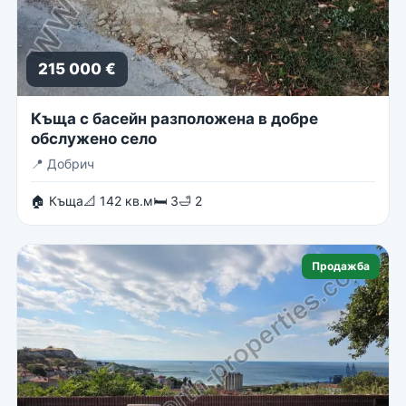
215 000 €
Къща с басейн разположена в добре
обслужено село
📍
Добрич
🏠 Къща
📐 142 кв.м
🛏 3
🛁 2
Продажба