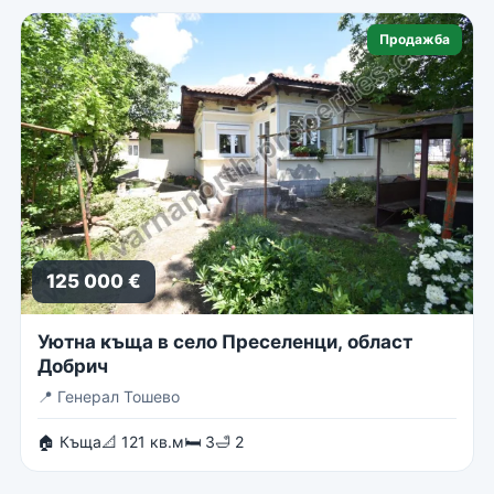
Продажба
125 000 €
Уютна къща в село Преселенци, област
Добрич
📍
Генерал Тошево
🏠 Къща
📐 121 кв.м
🛏 3
🛁 2