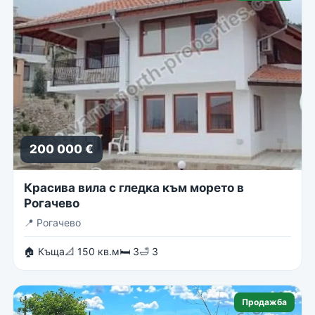
200 000 €
Красива вила с гледка към морето в
Рогачево
📍
Рогачево
🏠 Къща
📐 150 кв.м
🛏 3
🛁 3
Продажба