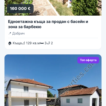
160 000 €
Едноетажна къща за продан с басейн и
зона за барбекю
📍
Добрич
🏠 Къща
📐 129 кв.м
🛏 3
🛁 2
Топ оферта