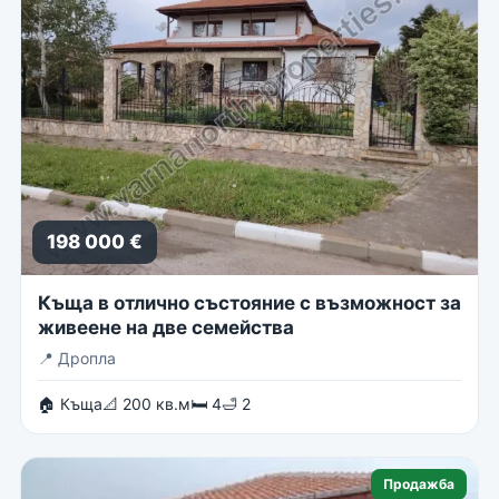
198 000 €
Къща в отлично състояние с възможност за
живеене на две семейства
📍
Дропла
🏠 Къща
📐 200 кв.м
🛏 4
🛁 2
Продажба