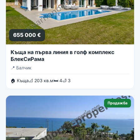
655 000 €
Къща на първа линия в голф комплекс
БлекСиРама
📍
Балчик
🏠 Къща
📐 203 кв.м
🛏 4
🛁 3
Продажба