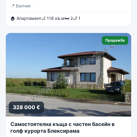
📍
Балчик
🏠 Апартамент
📐 118 кв.м
🛏 2
🛁 1
Продажба
328 000 €
Самостоятелна къща с частен басейн в
голф курорта Блексирама