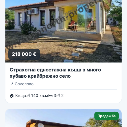
218 000 €
Страхотна едноетажна къща в много
хубаво крайбрежно село
📍
Соколово
🏠 Къща
📐 140 кв.м
🛏 3
🛁 2
Продажба