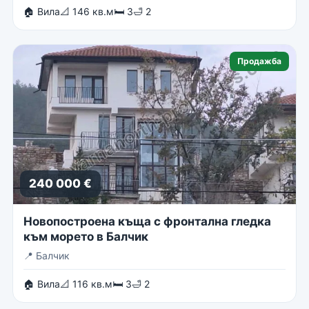
🏠 Вила
📐 146 кв.м
🛏 3
🛁 2
Продажба
240 000 €
Новопостроена къща с фронтална гледка
към морето в Балчик
📍
Балчик
🏠 Вила
📐 116 кв.м
🛏 3
🛁 2