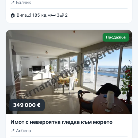
📍
Балчик
🏠 Вила
📐 185 кв.м
🛏 3
🛁 2
Продажба
349 000 €
Имот с невероятна гледка към морето
📍
Албена