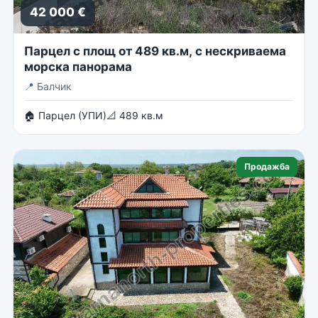
42 000 €
Парцел с площ от 489 кв.м, с нескриваема
морска панорама
📍
Балчик
🏠 Парцел (УПИ)
📐 489 кв.м
Продажба