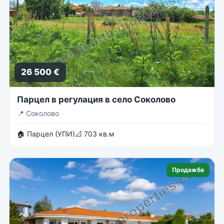
26 500 €
Парцел в регулация в село Соколово
📍
Соколово
🏠 Парцел (УПИ)
📐 703 кв.м
Продажба