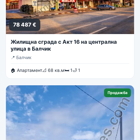
78 487 €
Жилищна сграда с Акт 16 на централна
улица в Балчик
📍
Балчик
🏠 Апартамент
📐 68 кв.м
🛏 1
🛁 1
Продажба