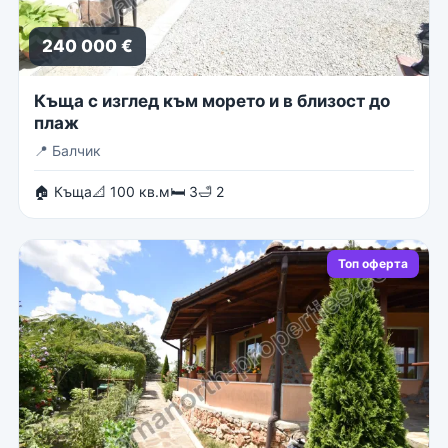
240 000 €
Къща с изглед към морето и в близост до
плаж
📍
Балчик
🏠 Къща
📐 100 кв.м
🛏 3
🛁 2
Топ оферта