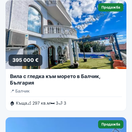
Продажба
395 000 €
Вила с гледка към морето в Балчик,
България
📍
Балчик
🏠 Къща
📐 297 кв.м
🛏 3
🛁 3
Продажба