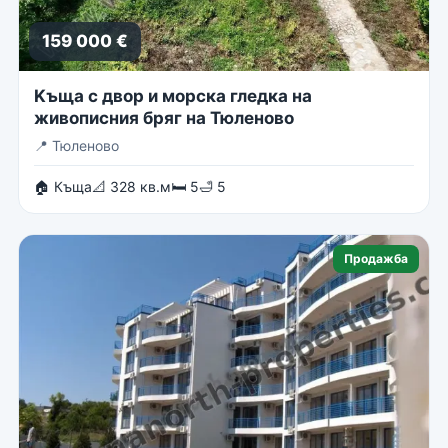
159 000 €
Kъща с двор и морска гледка на
живописния бряг на Тюленово
📍
Тюленово
🏠 Къща
📐 328 кв.м
🛏 5
🛁 5
Продажба