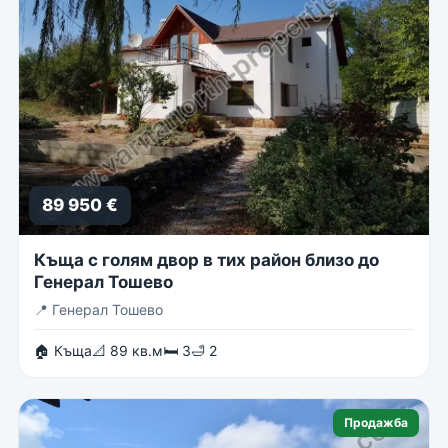
89 950 €
Къща с голям двор в тих район близо до
Генерал Тошево
📍
Генерал Тошево
🏠 Къща
📐 89 кв.м
🛏 3
🛁 2
Продажба