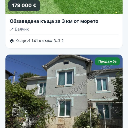
179 000 €
Обзаведена къща за 3 км от морето
📍
Балчик
🏠 Къща
📐 141 кв.м
🛏 3
🛁 2
Продажба