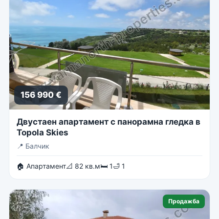
156 990 €
Двустаен апартамент с панорамна гледка в
Topola Skies
📍
Балчик
🏠 Апартамент
📐 82 кв.м
🛏 1
🛁 1
Продажба