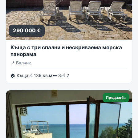
290 000 €
Къща с три спални и нескриваема морска
панорама
📍
Балчик
🏠 Къща
📐 139 кв.м
🛏 3
🛁 2
Продажба