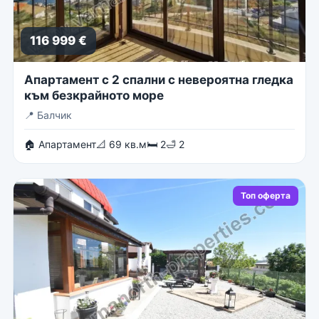
116 999 €
Апартамент с 2 спални с невероятна гледка
към безкрайното море
📍
Балчик
🏠 Апартамент
📐 69 кв.м
🛏 2
🛁 2
Топ оферта