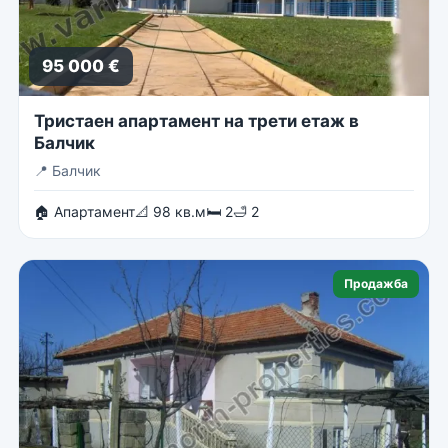
95 000 €
Тристаен апартамент на трети етаж в
Балчик
📍
Балчик
🏠 Апартамент
📐 98 кв.м
🛏 2
🛁 2
Продажба