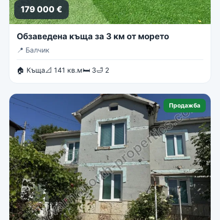
179 000 €
Обзаведена къща за 3 км от морето
📍
Балчик
🏠 Къща
📐 141 кв.м
🛏 3
🛁 2
Продажба