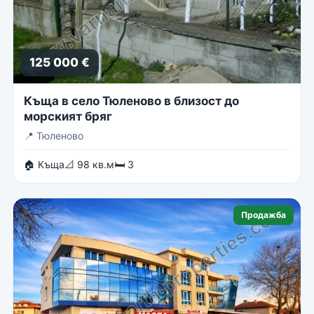
125 000 €
Къща в село Тюленово в близост до
морският бряг
📍
Тюленово
🏠 Къща
📐 98 кв.м
🛏 3
Продажба