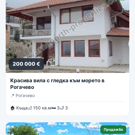
200 000 €
Красива вила с гледка към морето в
Рогачево
📍
Рогачево
🏠 Къща
📐 150 кв.м
🛏 3
🛁 3
Продажба