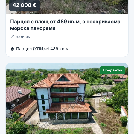
42 000 €
Парцел с площ от 489 кв.м, с нескриваема
морска панорама
📍
Балчик
🏠 Парцел (УПИ)
📐 489 кв.м
Продажба