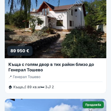
89 950 €
Къща с голям двор в тих район близо до
Генерал Тошево
📍
Генерал Тошево
🏠 Къща
📐 89 кв.м
🛏 3
🛁 2
Продажба