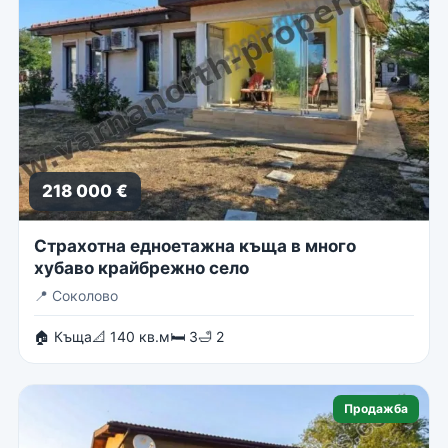
218 000 €
Страхотна едноетажна къща в много
хубаво крайбрежно село
📍
Соколово
🏠 Къща
📐 140 кв.м
🛏 3
🛁 2
Продажба