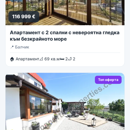
116 999 €
Апартамент с 2 спални с невероятна гледка
към безкрайното море
📍
Балчик
🏠 Апартамент
📐 69 кв.м
🛏 2
🛁 2
Топ оферта