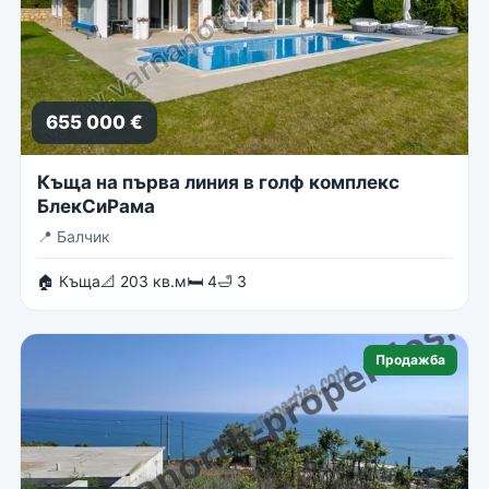
655 000 €
Къща на първа линия в голф комплекс
БлекСиРама
📍
Балчик
🏠 Къща
📐 203 кв.м
🛏 4
🛁 3
Продажба