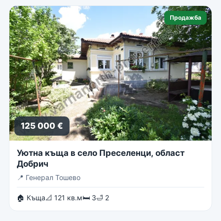
Продажба
125 000 €
Уютна къща в село Преселенци, област
Добрич
📍
Генерал Тошево
🏠 Къща
📐 121 кв.м
🛏 3
🛁 2