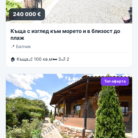
240 000 €
Къща с изглед към морето и в близост до
плаж
📍
Балчик
🏠 Къща
📐 100 кв.м
🛏 3
🛁 2
Топ оферта