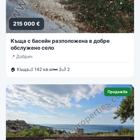
215 000 €
Къща с басейн разположена в добре
обслужено село
📍
Добрич
🏠 Къща
📐 142 кв.м
🛏 3
🛁 2
Продажба