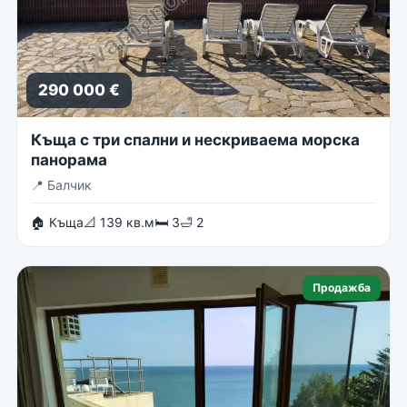
290 000 €
Къща с три спални и нескриваема морска
панорама
📍
Балчик
🏠 Къща
📐 139 кв.м
🛏 3
🛁 2
Продажба