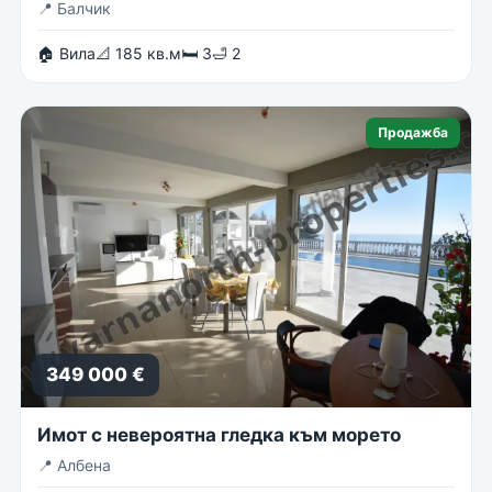
📍
Балчик
🏠 Вила
📐 185 кв.м
🛏 3
🛁 2
Продажба
349 000 €
Имот с невероятна гледка към морето
📍
Албена