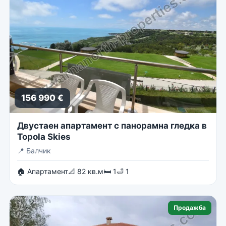
156 990 €
Двустаен апартамент с панорамна гледка в
Topola Skies
📍
Балчик
🏠 Апартамент
📐 82 кв.м
🛏 1
🛁 1
Продажба