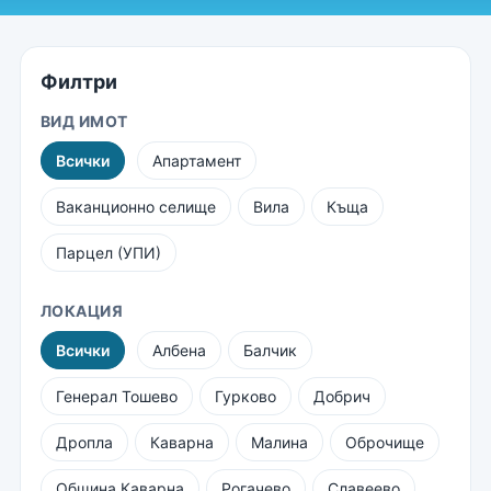
Филтри
ВИД ИМОТ
Всички
Апартамент
Ваканционно селище
Вила
Къща
Парцел (УПИ)
ЛОКАЦИЯ
Всички
Албена
Балчик
Генерал Тошево
Гурково
Добрич
Дропла
Каварна
Малина
Оброчище
Община Каварна
Рогачево
Славеево