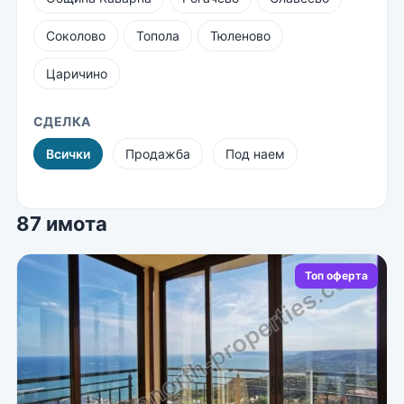
Соколово
Топола
Тюленово
Царичино
СДЕЛКА
Всички
Продажба
Под наем
87 имота
Топ оферта