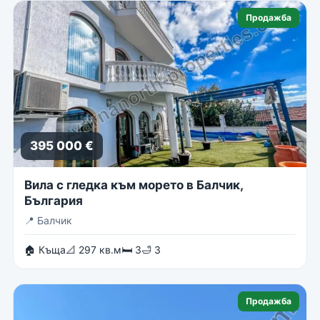
Продажба
395 000 €
Вила с гледка към морето в Балчик,
България
📍
Балчик
🏠 Къща
📐 297 кв.м
🛏 3
🛁 3
Продажба