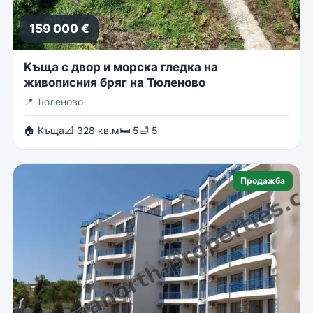
159 000 €
Kъща с двор и морска гледка на
живописния бряг на Тюленово
📍
Тюленово
🏠 Къща
📐 328 кв.м
🛏 5
🛁 5
Продажба