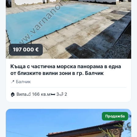
197 000 €
Къща с частична морска панорама в една
от близките вилни зони в гр. Балчик
📍
Балчик
🏠 Вила
📐 166 кв.м
🛏 3
🛁 2
Продажба