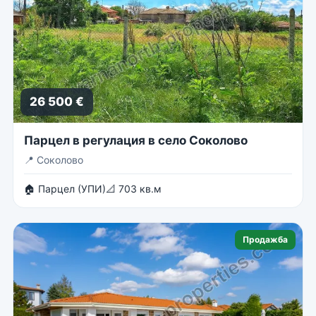
26 500 €
Парцел в регулация в село Соколово
📍
Соколово
🏠 Парцел (УПИ)
📐 703 кв.м
Продажба