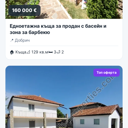
160 000 €
Едноетажна къща за продан с басейн и
зона за барбекю
📍
Добрич
🏠 Къща
📐 129 кв.м
🛏 3
🛁 2
Топ оферта