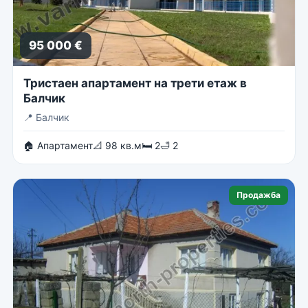
95 000 €
Тристаен апартамент на трети етаж в
Балчик
📍
Балчик
🏠 Апартамент
📐 98 кв.м
🛏 2
🛁 2
Продажба