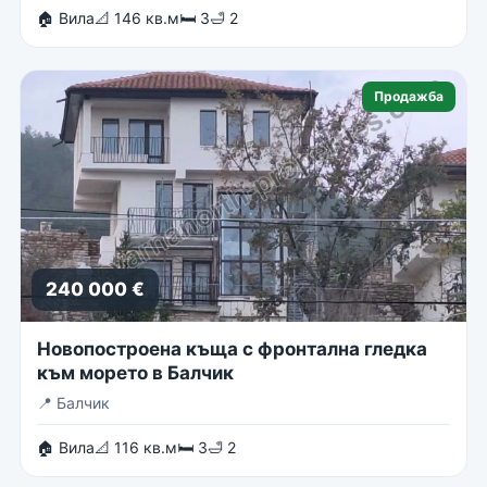
🏠 Вила
📐 146 кв.м
🛏 3
🛁 2
Продажба
240 000 €
Новопостроена къща с фронтална гледка
към морето в Балчик
📍
Балчик
🏠 Вила
📐 116 кв.м
🛏 3
🛁 2