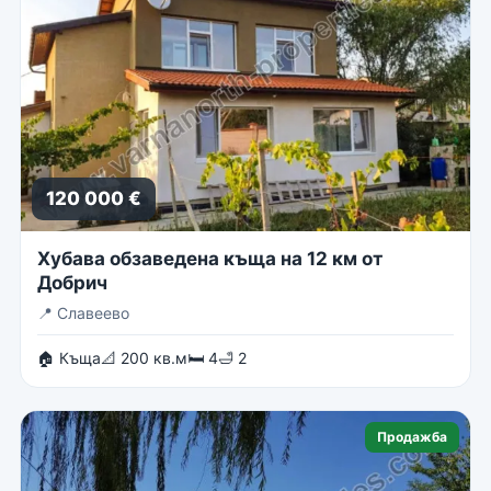
120 000 €
Хубава обзаведена къща на 12 км от
Добрич
📍
Славеево
🏠 Къща
📐 200 кв.м
🛏 4
🛁 2
Продажба