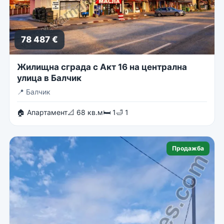
78 487 €
Жилищна сграда с Акт 16 на централна
улица в Балчик
📍
Балчик
🏠 Апартамент
📐 68 кв.м
🛏 1
🛁 1
Продажба