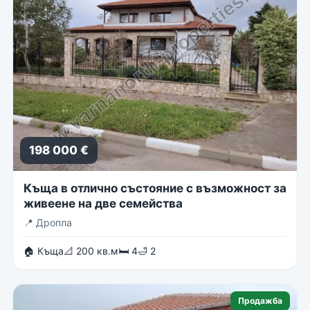
198 000 €
Къща в отлично състояние с възможност за
живеене на две семейства
📍
Дропла
🏠 Къща
📐 200 кв.м
🛏 4
🛁 2
Продажба