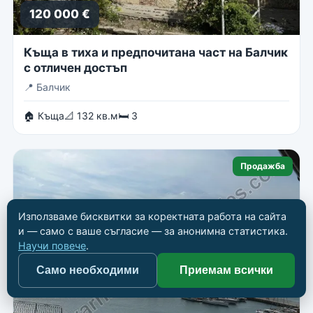
120 000 €
Къща в тиха и предпочитана част на Балчик
с отличен достъп
📍
Балчик
🏠 Къща
📐 132 кв.м
🛏 3
Продажба
Използваме бисквитки за коректната работа на сайта
и — само с ваше съгласие — за анонимна статистика.
Научи повече
.
Само необходими
Приемам всички