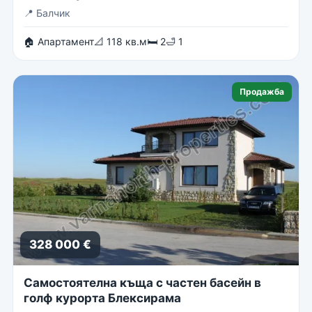
📍
Балчик
🏠 Апартамент
📐 118 кв.м
🛏 2
🛁 1
Продажба
328 000 €
Самостоятелна къща с частен басейн в
голф курорта Блексирама