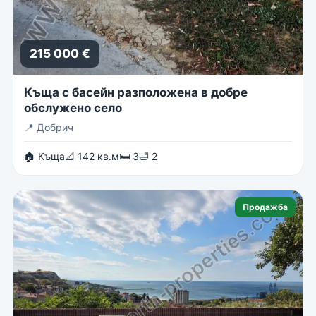
215 000 €
Къща с басейн разположена в добре
обслужено село
📍
Добрич
🏠 Къща
📐 142 кв.м
🛏 3
🛁 2
Продажба