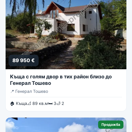
89 950 €
Къща с голям двор в тих район близо до
Генерал Тошево
📍
Генерал Тошево
🏠 Къща
📐 89 кв.м
🛏 3
🛁 2
Продажба