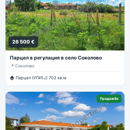
26 500 €
Парцел в регулация в село Соколово
📍
Соколово
🏠 Парцел (УПИ)
📐 703 кв.м
Продажба