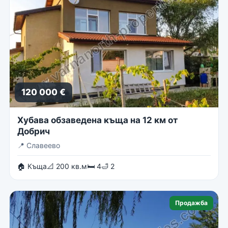
120 000 €
Хубава обзаведена къща на 12 км от
Добрич
📍
Славеево
🏠 Къща
📐 200 кв.м
🛏 4
🛁 2
Продажба