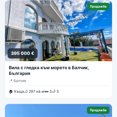
Продажба
395 000 €
Вила с гледка към морето в Балчик,
България
📍
Балчик
🏠 Къща
📐 297 кв.м
🛏 3
🛁 3
Продажба