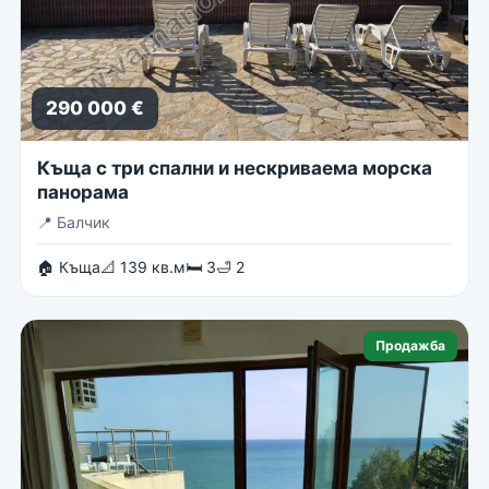
290 000 €
Къща с три спални и нескриваема морска
панорама
📍
Балчик
🏠 Къща
📐 139 кв.м
🛏 3
🛁 2
Продажба