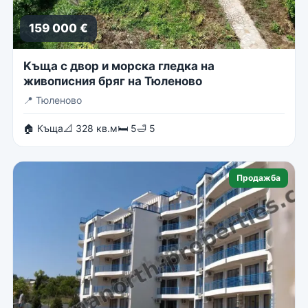
159 000 €
Kъща с двор и морска гледка на
живописния бряг на Тюленово
📍
Тюленово
🏠 Къща
📐 328 кв.м
🛏 5
🛁 5
Продажба