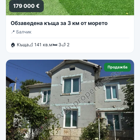
179 000 €
Обзаведена къща за 3 км от морето
📍
Балчик
🏠 Къща
📐 141 кв.м
🛏 3
🛁 2
Продажба