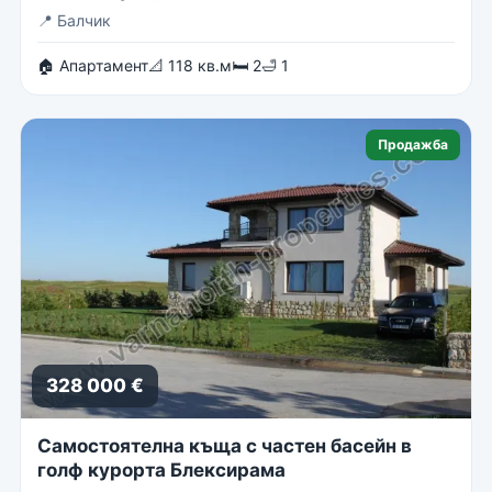
📍
Балчик
🏠 Апартамент
📐 118 кв.м
🛏 2
🛁 1
Продажба
328 000 €
Самостоятелна къща с частен басейн в
голф курорта Блексирама