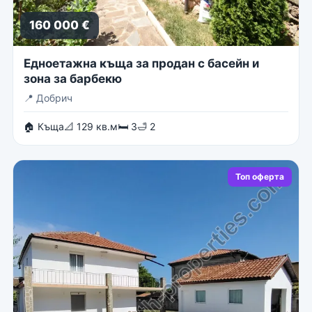
160 000 €
Едноетажна къща за продан с басейн и
зона за барбекю
📍
Добрич
🏠 Къща
📐 129 кв.м
🛏 3
🛁 2
Топ оферта