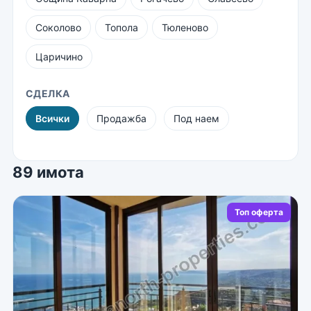
Соколово
Топола
Тюленово
Царичино
СДЕЛКА
Всички
Продажба
Под наем
89 имота
Топ оферта