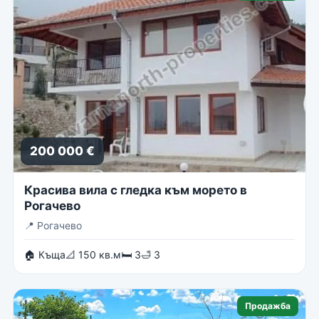
200 000 €
Красива вила с гледка към морето в
Рогачево
📍
Рогачево
🏠 Къща
📐 150 кв.м
🛏 3
🛁 3
Продажба