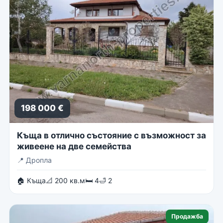
198 000 €
Къща в отлично състояние с възможност за
живеене на две семейства
📍
Дропла
🏠 Къща
📐 200 кв.м
🛏 4
🛁 2
Продажба