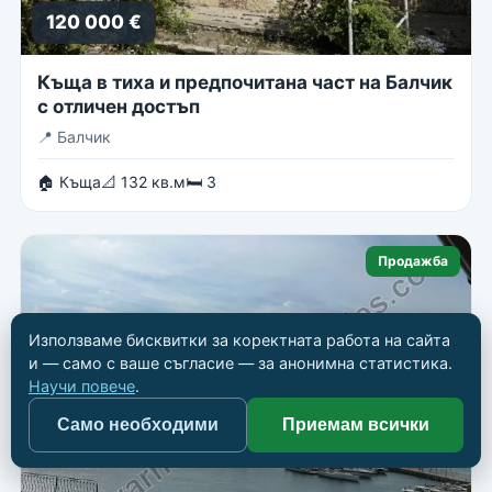
120 000 €
Къща в тиха и предпочитана част на Балчик
с отличен достъп
📍
Балчик
🏠 Къща
📐 132 кв.м
🛏 3
Продажба
Използваме бисквитки за коректната работа на сайта
и — само с ваше съгласие — за анонимна статистика.
Научи повече
.
Само необходими
Приемам всички