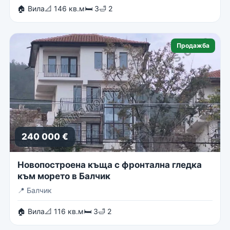
🏠 Вила
📐 146 кв.м
🛏 3
🛁 2
Продажба
240 000 €
Новопостроена къща с фронтална гледка
към морето в Балчик
📍
Балчик
🏠 Вила
📐 116 кв.м
🛏 3
🛁 2