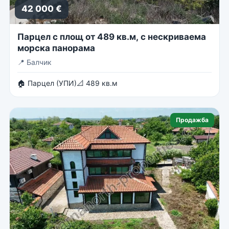
42 000 €
Парцел с площ от 489 кв.м, с нескриваема
морска панорама
📍
Балчик
🏠 Парцел (УПИ)
📐 489 кв.м
Продажба