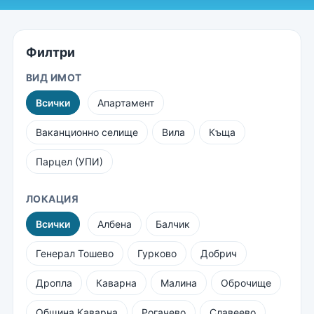
Филтри
ВИД ИМОТ
Всички
Апартамент
Ваканционно селище
Вила
Къща
Парцел (УПИ)
ЛОКАЦИЯ
Всички
Албена
Балчик
Генерал Тошево
Гурково
Добрич
Дропла
Каварна
Малина
Оброчище
Община Каварна
Рогачево
Славеево