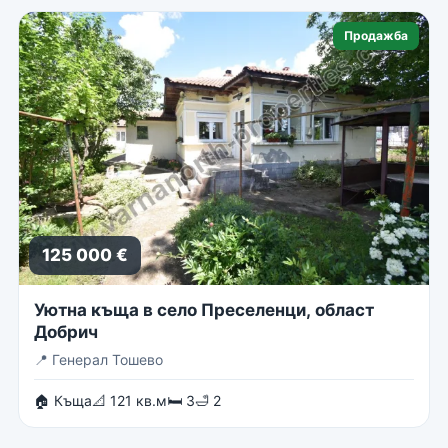
Продажба
125 000 €
Уютна къща в село Преселенци, област
Добрич
📍
Генерал Тошево
🏠 Къща
📐 121 кв.м
🛏 3
🛁 2