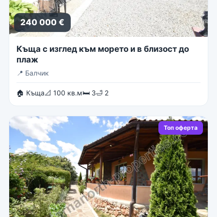
240 000 €
Къща с изглед към морето и в близост до
плаж
📍
Балчик
🏠 Къща
📐 100 кв.м
🛏 3
🛁 2
Топ оферта