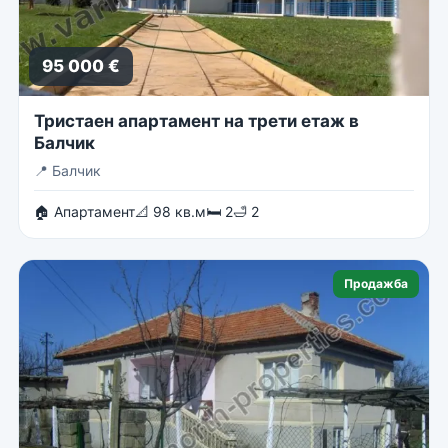
95 000 €
Тристаен апартамент на трети етаж в
Балчик
📍
Балчик
🏠 Апартамент
📐 98 кв.м
🛏 2
🛁 2
Продажба