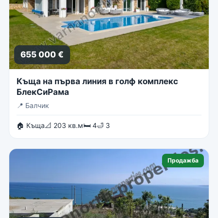
655 000 €
Къща на първа линия в голф комплекс
БлекСиРама
📍
Балчик
🏠 Къща
📐 203 кв.м
🛏 4
🛁 3
Продажба