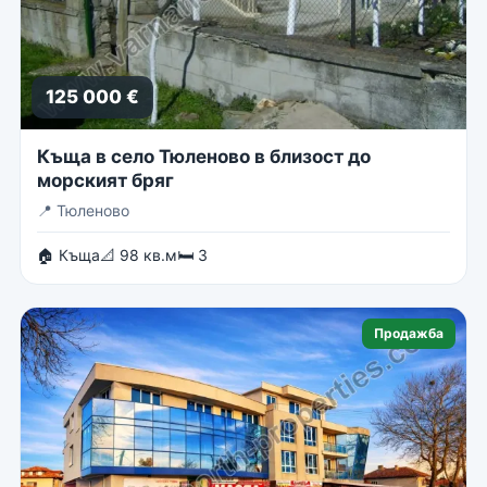
125 000 €
Къща в село Тюленово в близост до
морският бряг
📍
Тюленово
🏠 Къща
📐 98 кв.м
🛏 3
Продажба