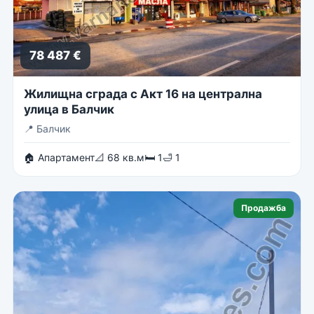
78 487 €
Жилищна сграда с Акт 16 на централна
улица в Балчик
📍
Балчик
🏠 Апартамент
📐 68 кв.м
🛏 1
🛁 1
Продажба