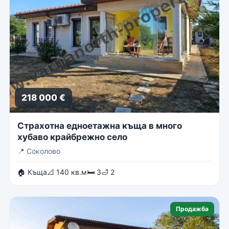
218 000 €
Страхотна едноетажна къща в много
хубаво крайбрежно село
📍
Соколово
🏠 Къща
📐 140 кв.м
🛏 3
🛁 2
Продажба