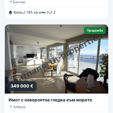
📍
Балчик
🏠 Вила
📐 185 кв.м
🛏 3
🛁 2
Продажба
349 000 €
Имот с невероятна гледка към морето
📍
Албена