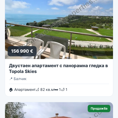
156 990 €
Двустаен апартамент с панорамна гледка в
Topola Skies
📍
Балчик
🏠 Апартамент
📐 82 кв.м
🛏 1
🛁 1
Продажба