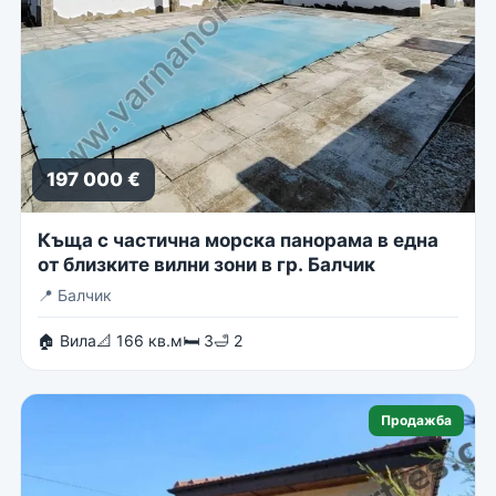
197 000 €
Къща с частична морска панорама в една
от близките вилни зони в гр. Балчик
📍
Балчик
🏠 Вила
📐 166 кв.м
🛏 3
🛁 2
Продажба