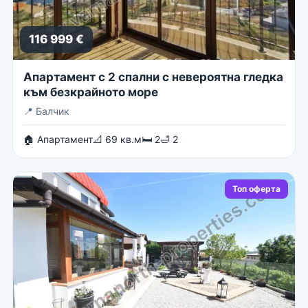
116 999 €
Апартамент с 2 спални с невероятна гледка
към безкрайното море
📍
Балчик
🏠 Апартамент
📐 69 кв.м
🛏 2
🛁 2
Топ оферта