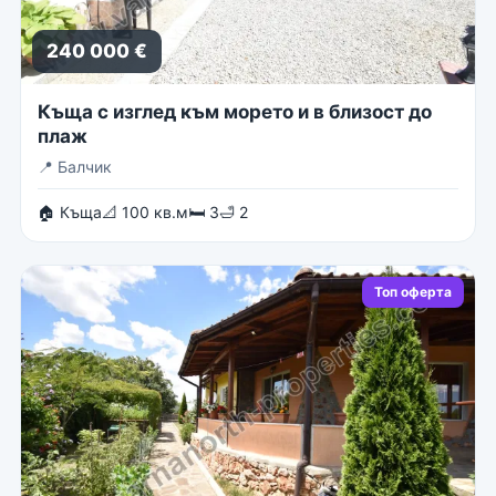
240 000 €
Къща с изглед към морето и в близост до
плаж
📍
Балчик
🏠 Къща
📐 100 кв.м
🛏 3
🛁 2
Топ оферта