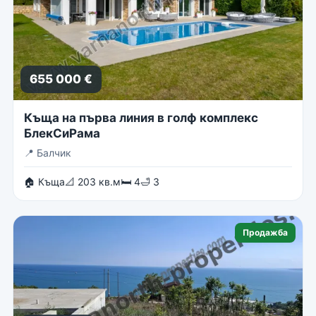
655 000 €
Къща на първа линия в голф комплекс
БлекСиРама
📍
Балчик
🏠 Къща
📐 203 кв.м
🛏 4
🛁 3
Продажба