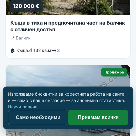
120 000 €
Къща в тиха и предпочитана част на Балчик
с отличен достъп
📍
Балчик
🏠 Къща
📐 132 кв.м
🛏 3
Продажба
Използваме бисквитки за коректната работа на сайта
и — само с ваше съгласие — за анонимна статистика.
Научи повече
.
Само необходими
Приемам всички