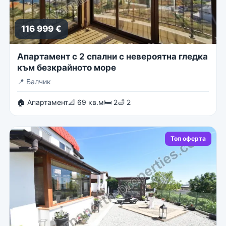
116 999 €
Апартамент с 2 спални с невероятна гледка
към безкрайното море
📍
Балчик
🏠 Апартамент
📐 69 кв.м
🛏 2
🛁 2
Топ оферта