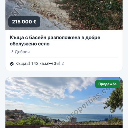
215 000 €
Къща с басейн разположена в добре
обслужено село
📍
Добрич
🏠 Къща
📐 142 кв.м
🛏 3
🛁 2
Продажба