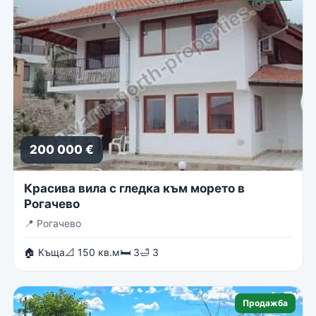
200 000 €
Красива вила с гледка към морето в
Рогачево
📍
Рогачево
🏠 Къща
📐 150 кв.м
🛏 3
🛁 3
Продажба