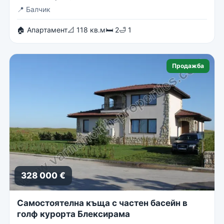
📍
Балчик
🏠 Апартамент
📐 118 кв.м
🛏 2
🛁 1
Продажба
328 000 €
Самостоятелна къща с частен басейн в
голф курорта Блексирама