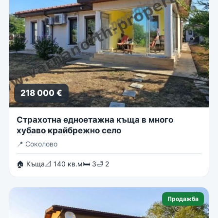
218 000 €
Страхотна едноетажна къща в много
хубаво крайбрежно село
📍
Соколово
🏠 Къща
📐 140 кв.м
🛏 3
🛁 2
Продажба