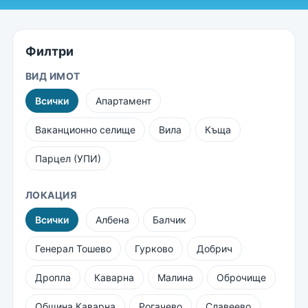
Филтри
ВИД ИМОТ
Всички
Апартамент
Ваканционно селище
Вила
Къща
Парцел (УПИ)
ЛОКАЦИЯ
Всички
Албена
Балчик
Генерал Тошево
Гурково
Добрич
Дропла
Каварна
Малина
Оброчище
Община Каварна
Рогачево
Славеево