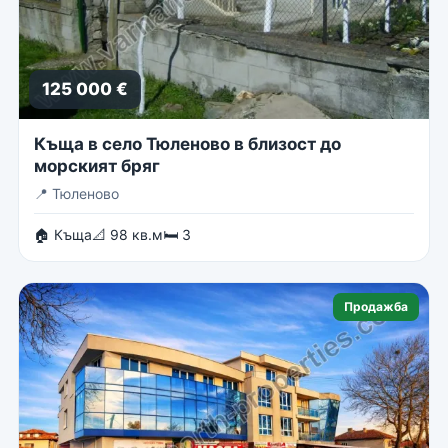
125 000 €
Къща в село Тюленово в близост до
морският бряг
📍
Тюленово
🏠 Къща
📐 98 кв.м
🛏 3
Продажба