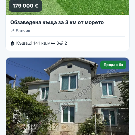
179 000 €
Обзаведена къща за 3 км от морето
📍
Балчик
🏠 Къща
📐 141 кв.м
🛏 3
🛁 2
Продажба