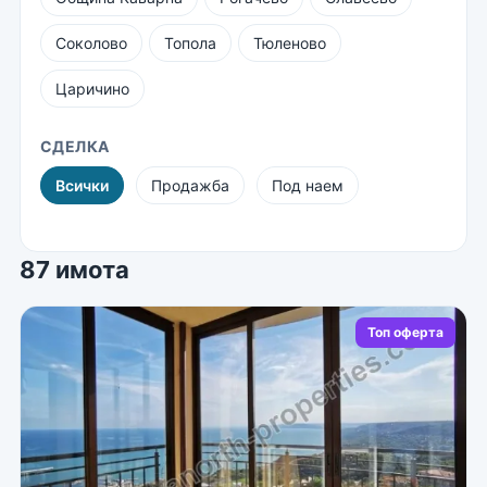
Соколово
Топола
Тюленово
Царичино
СДЕЛКА
Всички
Продажба
Под наем
87 имота
Топ оферта