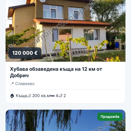
120 000 €
Хубава обзаведена къща на 12 км от
Добрич
📍
Славеево
🏠 Къща
📐 200 кв.м
🛏 4
🛁 2
Продажба