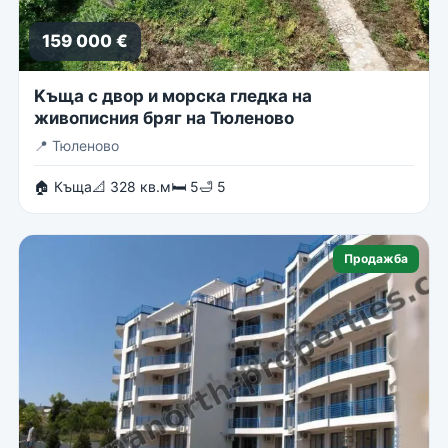
159 000 €
Kъща с двор и морска гледка на
живописния бряг на Тюленово
📍
Тюленово
🏠 Къща
📐 328 кв.м
🛏 5
🛁 5
Продажба