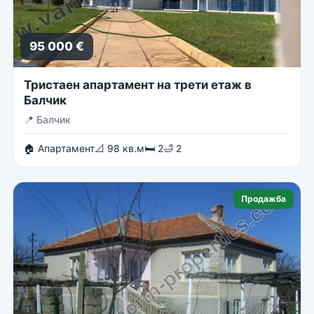
95 000 €
Тристаен апартамент на трети етаж в
Балчик
📍
Балчик
🏠 Апартамент
📐 98 кв.м
🛏 2
🛁 2
Продажба