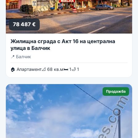
78 487 €
Жилищна сграда с Акт 16 на централна
улица в Балчик
📍
Балчик
🏠 Апартамент
📐 68 кв.м
🛏 1
🛁 1
Продажба