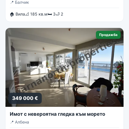
📍
Балчик
🏠 Вила
📐 185 кв.м
🛏 3
🛁 2
Продажба
349 000 €
Имот с невероятна гледка към морето
📍
Албена