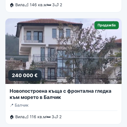
🏠 Вила
📐 146 кв.м
🛏 3
🛁 2
Продажба
240 000 €
Новопостроена къща с фронтална гледка
към морето в Балчик
📍
Балчик
🏠 Вила
📐 116 кв.м
🛏 3
🛁 2