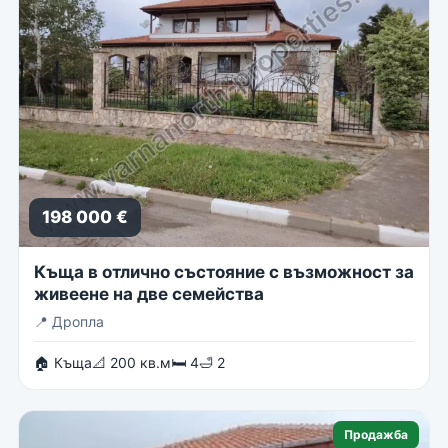
198 000 €
Къща в отлично състояние с възможност за
живеене на две семейства
📍
Дропла
🏠 Къща
📐 200 кв.м
🛏 4
🛁 2
Продажба