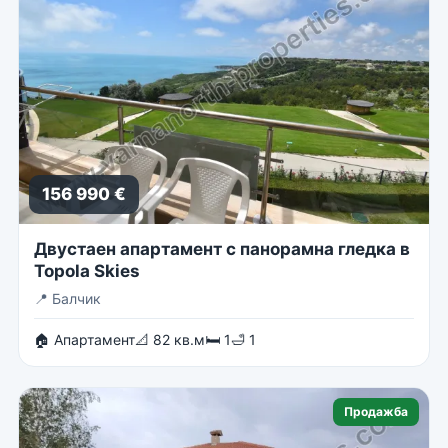
156 990 €
Двустаен апартамент с панорамна гледка в
Topola Skies
📍
Балчик
🏠 Апартамент
📐 82 кв.м
🛏 1
🛁 1
Продажба