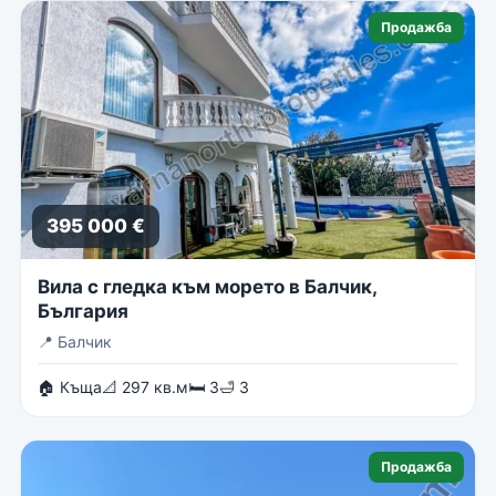
Продажба
395 000 €
Вила с гледка към морето в Балчик,
България
📍
Балчик
🏠 Къща
📐 297 кв.м
🛏 3
🛁 3
Продажба