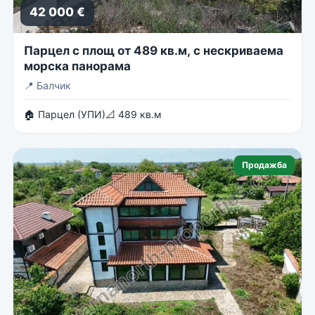
42 000 €
Парцел с площ от 489 кв.м, с нескриваема
морска панорама
📍
Балчик
🏠 Парцел (УПИ)
📐 489 кв.м
Продажба