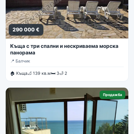
290 000 €
Къща с три спални и нескриваема морска
панорама
📍
Балчик
🏠 Къща
📐 139 кв.м
🛏 3
🛁 2
Продажба