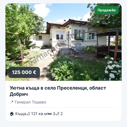
Продажба
125 000 €
Уютна къща в село Преселенци, област
Добрич
📍
Генерал Тошево
🏠 Къща
📐 121 кв.м
🛏 3
🛁 2