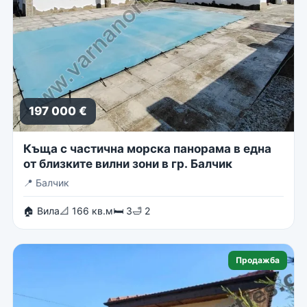
197 000 €
Къща с частична морска панорама в една
от близките вилни зони в гр. Балчик
📍
Балчик
🏠 Вила
📐 166 кв.м
🛏 3
🛁 2
Продажба