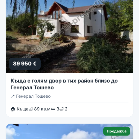
89 950 €
Къща с голям двор в тих район близо до
Генерал Тошево
📍
Генерал Тошево
🏠 Къща
📐 89 кв.м
🛏 3
🛁 2
Продажба