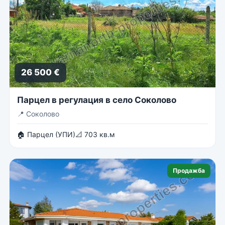
26 500 €
Парцел в регулация в село Соколово
📍
Соколово
🏠 Парцел (УПИ)
📐 703 кв.м
Продажба