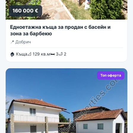
160 000 €
Едноетажна къща за продан с басейн и
зона за барбекю
📍
Добрич
🏠 Къща
📐 129 кв.м
🛏 3
🛁 2
Топ оферта