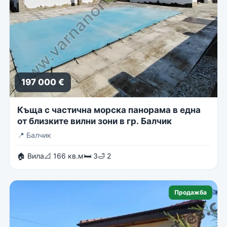
197 000 €
Къща с частична морска панорама в една
от близките вилни зони в гр. Балчик
📍
Балчик
🏠 Вила
📐 166 кв.м
🛏 3
🛁 2
Продажба