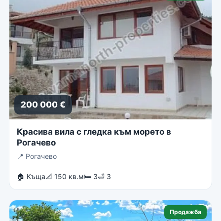
200 000 €
Красива вила с гледка към морето в
Рогачево
📍
Рогачево
🏠 Къща
📐 150 кв.м
🛏 3
🛁 3
Продажба