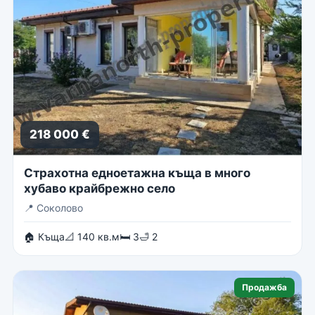
218 000 €
Страхотна едноетажна къща в много
хубаво крайбрежно село
📍
Соколово
🏠 Къща
📐 140 кв.м
🛏 3
🛁 2
Продажба