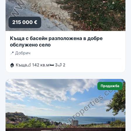
215 000 €
Къща с басейн разположена в добре
обслужено село
📍
Добрич
🏠 Къща
📐 142 кв.м
🛏 3
🛁 2
Продажба