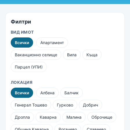
Филтри
ВИД ИМОТ
Всички
Апартамент
Ваканционно селище
Вила
Къща
Парцел (УПИ)
ЛОКАЦИЯ
Всички
Албена
Балчик
Генерал Тошево
Гурково
Добрич
Дропла
Каварна
Малина
Оброчище
Община Каварна
Рогачево
Славеево