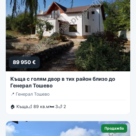
89 950 €
Къща с голям двор в тих район близо до
Генерал Тошево
📍
Генерал Тошево
🏠 Къща
📐 89 кв.м
🛏 3
🛁 2
Продажба