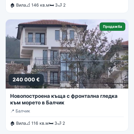
🏠 Вила
📐 146 кв.м
🛏 3
🛁 2
Продажба
240 000 €
Новопостроена къща с фронтална гледка
към морето в Балчик
📍
Балчик
🏠 Вила
📐 116 кв.м
🛏 3
🛁 2