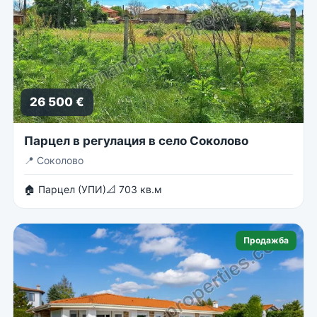
26 500 €
Парцел в регулация в село Соколово
📍
Соколово
🏠 Парцел (УПИ)
📐 703 кв.м
Продажба