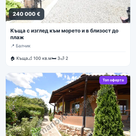
240 000 €
Къща с изглед към морето и в близост до
плаж
📍
Балчик
🏠 Къща
📐 100 кв.м
🛏 3
🛁 2
Топ оферта