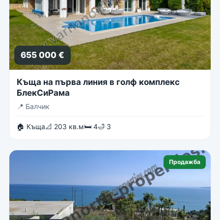
655 000 €
Къща на първа линия в голф комплекс
БлекСиРама
📍
Балчик
🏠 Къща
📐 203 кв.м
🛏 4
🛁 3
Продажба