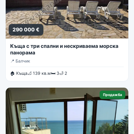
290 000 €
Къща с три спални и нескриваема морска
панорама
📍
Балчик
🏠 Къща
📐 139 кв.м
🛏 3
🛁 2
Продажба