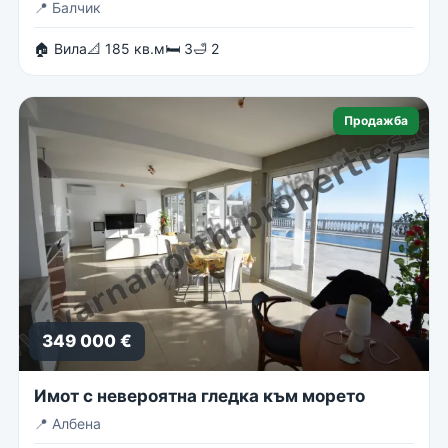
📍
Балчик
🏠 Вила
📐 185 кв.м
🛏 3
🛁 2
Продажба
349 000 €
Имот с невероятна гледка към морето
📍
Албена