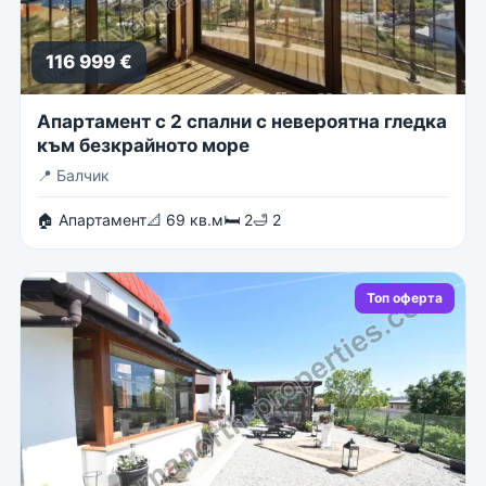
116 999 €
Апартамент с 2 спални с невероятна гледка
към безкрайното море
📍
Балчик
🏠 Апартамент
📐 69 кв.м
🛏 2
🛁 2
Топ оферта