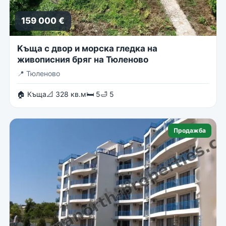
159 000 €
Kъща с двор и морска гледка на
живописния бряг на Тюленово
📍
Тюленово
🏠 Къща
📐 328 кв.м
🛏 5
🛁 5
Продажба