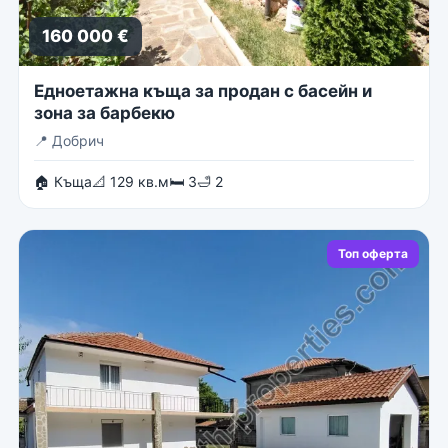
160 000 €
Едноетажна къща за продан с басейн и
зона за барбекю
📍
Добрич
🏠 Къща
📐 129 кв.м
🛏 3
🛁 2
Топ оферта