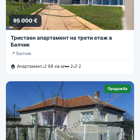
95 000 €
Тристаен апартамент на трети етаж в
Балчик
📍
Балчик
🏠 Апартамент
📐 98 кв.м
🛏 2
🛁 2
Продажба