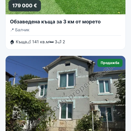
179 000 €
Обзаведена къща за 3 км от морето
📍
Балчик
🏠 Къща
📐 141 кв.м
🛏 3
🛁 2
Продажба