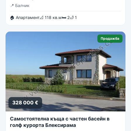
📍
Балчик
🏠 Апартамент
📐 118 кв.м
🛏 2
🛁 1
Продажба
328 000 €
Самостоятелна къща с частен басейн в
голф курорта Блексирама