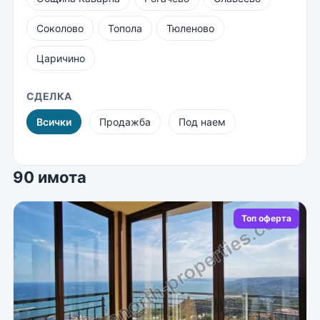
Соколово
Топола
Тюленово
Царичино
СДЕЛКА
Всички
Продажба
Под наем
90 имота
Топ оферта