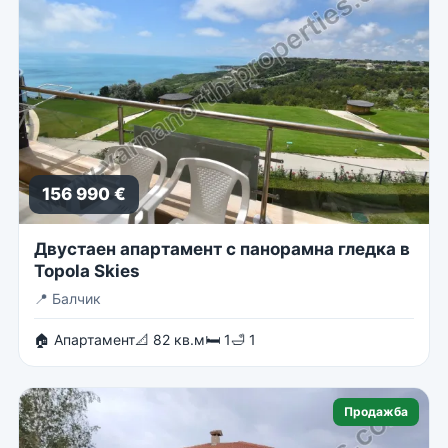
156 990 €
Двустаен апартамент с панорамна гледка в
Topola Skies
📍
Балчик
🏠 Апартамент
📐 82 кв.м
🛏 1
🛁 1
Продажба