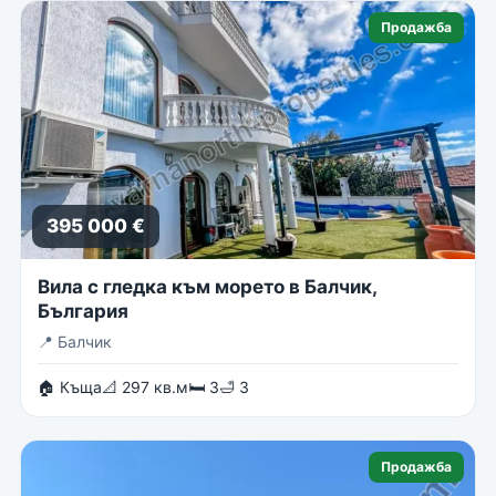
Продажба
395 000 €
Вила с гледка към морето в Балчик,
България
📍
Балчик
🏠 Къща
📐 297 кв.м
🛏 3
🛁 3
Продажба