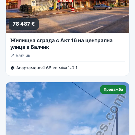
78 487 €
Жилищна сграда с Акт 16 на централна
улица в Балчик
📍
Балчик
🏠 Апартамент
📐 68 кв.м
🛏 1
🛁 1
Продажба