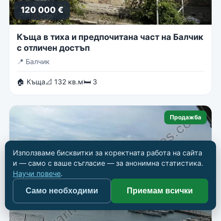
120 000 €
Къща в тиха и предпочитана част на Балчик
с отличен достъп
📍
Балчик
🏠 Къща
📐 132 кв.м
🛏 3
Продажба
Използваме бисквитки за коректната работа на сайта
и — само с ваше съгласие — за анонимна статистика.
Научи повече
.
Само необходими
Приемам всички