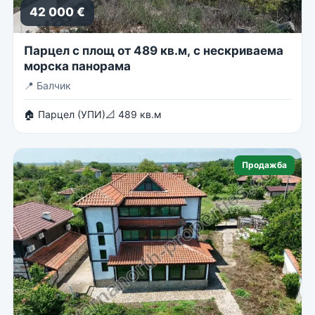
42 000 €
Парцел с площ от 489 кв.м, с нескриваема
морска панорама
📍
Балчик
🏠 Парцел (УПИ)
📐 489 кв.м
Продажба