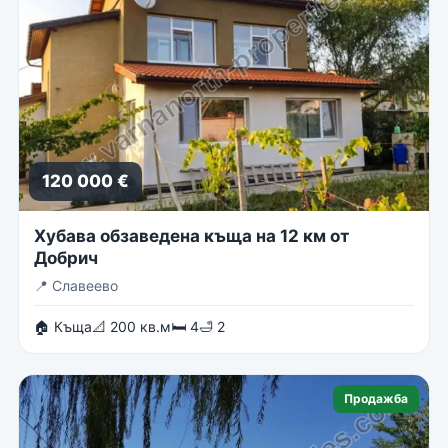
120 000 €
Хубава обзаведена къща на 12 км от
Добрич
📍
Славеево
🏠 Къща
📐 200 кв.м
🛏 4
🛁 2
Продажба