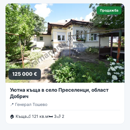
Продажба
125 000 €
Уютна къща в село Преселенци, област
Добрич
📍
Генерал Тошево
🏠 Къща
📐 121 кв.м
🛏 3
🛁 2