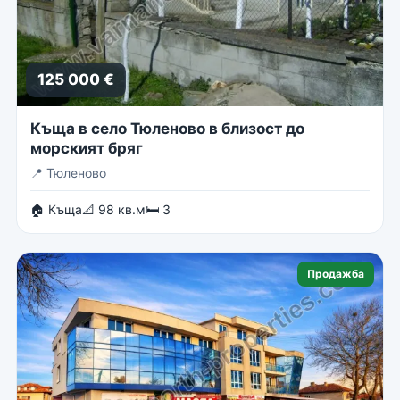
125 000 €
Къща в село Тюленово в близост до
морският бряг
📍
Тюленово
🏠 Къща
📐 98 кв.м
🛏 3
Продажба