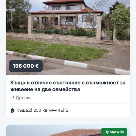
198 000 €
Къща в отлично състояние с възможност за
живеене на две семейства
📍
Дропла
🏠 Къща
📐 200 кв.м
🛏 4
🛁 2
Продажба