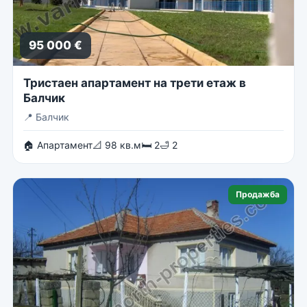
95 000 €
Тристаен апартамент на трети етаж в
Балчик
📍
Балчик
🏠 Апартамент
📐 98 кв.м
🛏 2
🛁 2
Продажба