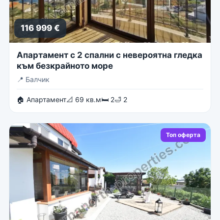
116 999 €
Апартамент с 2 спални с невероятна гледка
към безкрайното море
📍
Балчик
🏠 Апартамент
📐 69 кв.м
🛏 2
🛁 2
Топ оферта