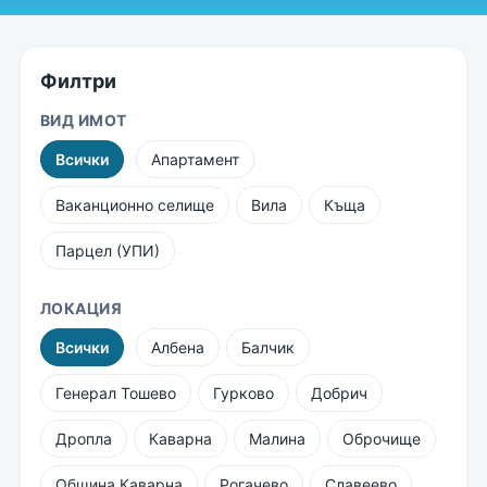
Филтри
ВИД ИМОТ
Всички
Апартамент
Ваканционно селище
Вила
Къща
Парцел (УПИ)
ЛОКАЦИЯ
Всички
Албена
Балчик
Генерал Тошево
Гурково
Добрич
Дропла
Каварна
Малина
Оброчище
Община Каварна
Рогачево
Славеево