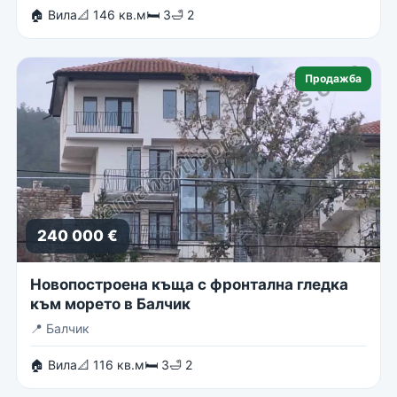
🏠 Вила
📐 146 кв.м
🛏 3
🛁 2
Продажба
240 000 €
Новопостроена къща с фронтална гледка
към морето в Балчик
📍
Балчик
🏠 Вила
📐 116 кв.м
🛏 3
🛁 2