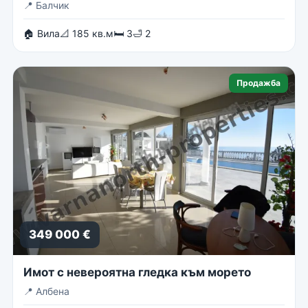
📍
Балчик
🏠 Вила
📐 185 кв.м
🛏 3
🛁 2
Продажба
349 000 €
Имот с невероятна гледка към морето
📍
Албена