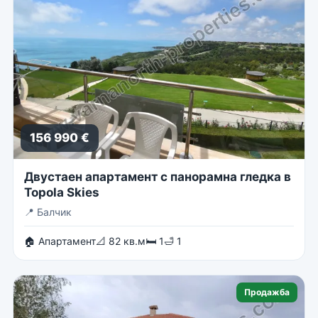
156 990 €
Двустаен апартамент с панорамна гледка в
Topola Skies
📍
Балчик
🏠 Апартамент
📐 82 кв.м
🛏 1
🛁 1
Продажба