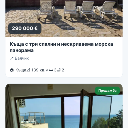
290 000 €
Къща с три спални и нескриваема морска
панорама
📍
Балчик
🏠 Къща
📐 139 кв.м
🛏 3
🛁 2
Продажба