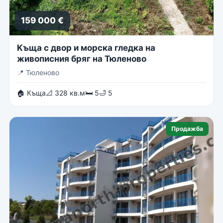
159 000 €
Kъща с двор и морска гледка на
живописния бряг на Тюленово
📍
Тюленово
🏠 Къща
📐 328 кв.м
🛏 5
🛁 5
Продажба