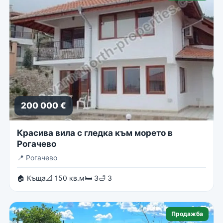
200 000 €
Красива вила с гледка към морето в
Рогачево
📍
Рогачево
🏠 Къща
📐 150 кв.м
🛏 3
🛁 3
Продажба