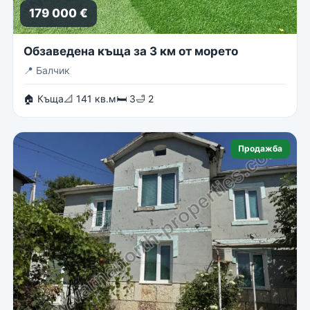
179 000 €
Обзаведена къща за 3 км от морето
📍
Балчик
🏠 Къща
📐 141 кв.м
🛏 3
🛁 2
Продажба