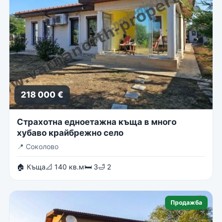
218 000 €
Страхотна едноетажна къща в много
хубаво крайбрежно село
📍
Соколово
🏠 Къща
📐 140 кв.м
🛏 3
🛁 2
Продажба