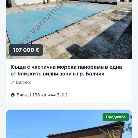
197 000 €
Къща с частична морска панорама в една
от близките вилни зони в гр. Балчик
📍
Балчик
🏠 Вила
📐 166 кв.м
🛏 3
🛁 2
Продажба