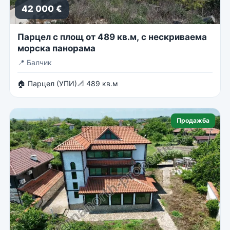
42 000 €
Парцел с площ от 489 кв.м, с нескриваема
морска панорама
📍
Балчик
🏠 Парцел (УПИ)
📐 489 кв.м
Продажба