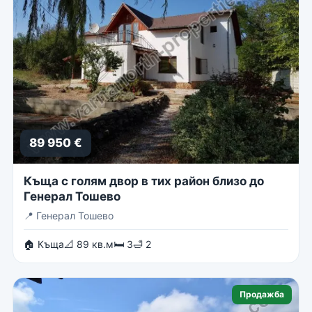
89 950 €
Къща с голям двор в тих район близо до
Генерал Тошево
📍
Генерал Тошево
🏠 Къща
📐 89 кв.м
🛏 3
🛁 2
Продажба