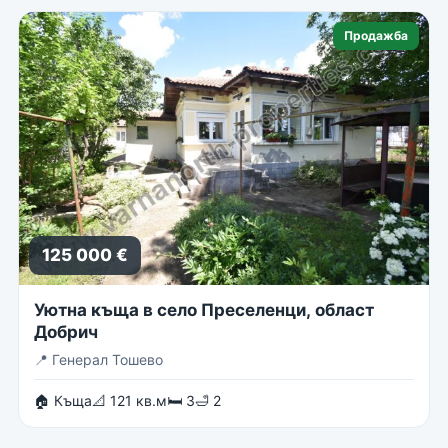
Продажба
125 000 €
Уютна къща в село Преселенци, област
Добрич
📍
Генерал Тошево
🏠 Къща
📐 121 кв.м
🛏 3
🛁 2