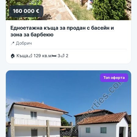
160 000 €
Едноетажна къща за продан с басейн и
зона за барбекю
📍
Добрич
🏠 Къща
📐 129 кв.м
🛏 3
🛁 2
Топ оферта