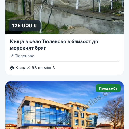
125 000 €
Къща в село Тюленово в близост до
морският бряг
📍
Тюленово
🏠 Къща
📐 98 кв.м
🛏 3
Продажба