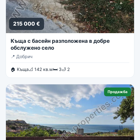
215 000 €
Къща с басейн разположена в добре
обслужено село
📍
Добрич
🏠 Къща
📐 142 кв.м
🛏 3
🛁 2
Продажба