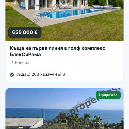
655 000 €
Къща на първа линия в голф комплекс
БлекСиРама
📍
Балчик
🏠 Къща
📐 203 кв.м
🛏 4
🛁 3
Продажба