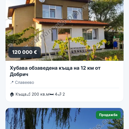
120 000 €
Хубава обзаведена къща на 12 км от
Добрич
📍
Славеево
🏠 Къща
📐 200 кв.м
🛏 4
🛁 2
Продажба