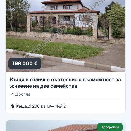
198 000 €
Къща в отлично състояние с възможност за
живеене на две семейства
📍
Дропла
🏠 Къща
📐 200 кв.м
🛏 4
🛁 2
Продажба