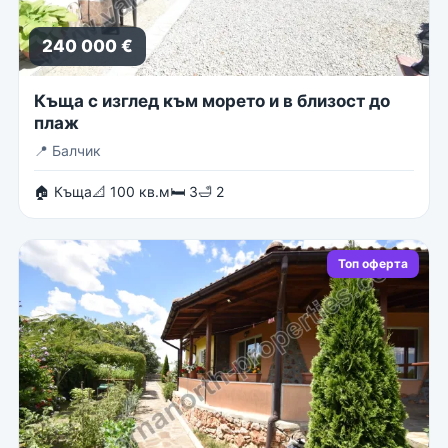
240 000 €
Къща с изглед към морето и в близост до
плаж
📍
Балчик
🏠 Къща
📐 100 кв.м
🛏 3
🛁 2
Топ оферта