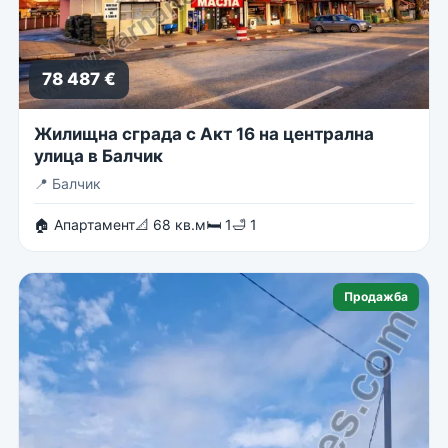
78 487 €
Жилищна сграда с Акт 16 на централна
улица в Балчик
📍
Балчик
🏠 Апартамент
📐 68 кв.м
🛏 1
🛁 1
Продажба