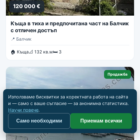
120 000 €
Къща в тиха и предпочитана част на Балчик
с отличен достъп
📍
Балчик
🏠 Къща
📐 132 кв.м
🛏 3
Продажба
Използваме бисквитки за коректната работа на сайта
и — само с ваше съгласие — за анонимна статистика.
Научи повече
.
Само необходими
Приемам всички