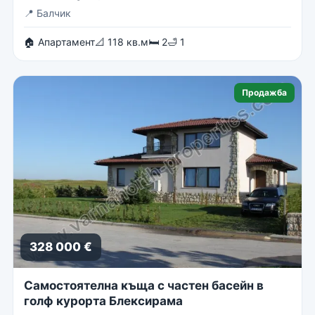
📍
Балчик
🏠 Апартамент
📐 118 кв.м
🛏 2
🛁 1
Продажба
328 000 €
Самостоятелна къща с частен басейн в
голф курорта Блексирама