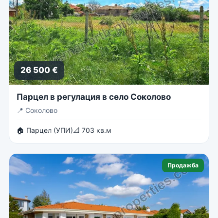
26 500 €
Парцел в регулация в село Соколово
📍
Соколово
🏠 Парцел (УПИ)
📐 703 кв.м
Продажба