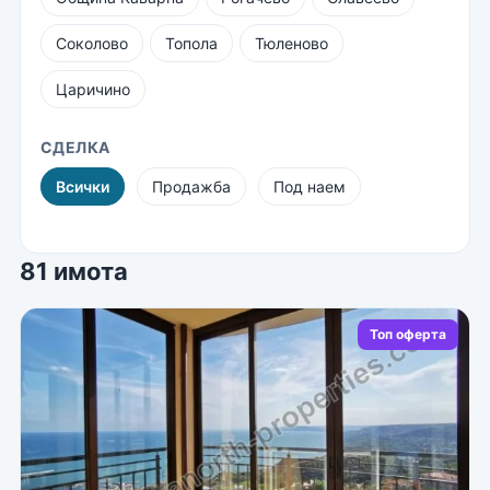
Соколово
Топола
Тюленово
Царичино
СДЕЛКА
Всички
Продажба
Под наем
81 имота
Топ оферта