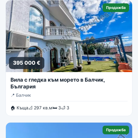
Продажба
395 000 €
Вила с гледка към морето в Балчик,
България
📍
Балчик
🏠 Къща
📐 297 кв.м
🛏 3
🛁 3
Продажба