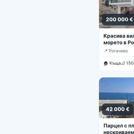
200 000 €
Красива ви
морето в Р
📍
Рогачево
🏠 Къща
📐 150
42 000 €
Парцел с пл
нескриваем