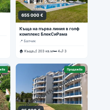
655 000 €
Къща на първа линия в голф
комплекс БлекСиРама
📍
Балчик
🏠 Къща
📐 203 кв.м
🛏 4
🛁 3
жба
Продажба