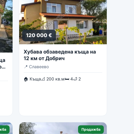
120 000 €
Хубава обзаведена къща на
12 км от Добрич
ща
о
📍
Славеево
🏠 Къща
📐 200 кв.м
🛏 4
🛁 2
жба
Продажба