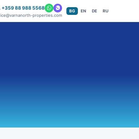
 +359 88 988 5568
BG
EN
DE
RU
fice@varnanorth-properties.com