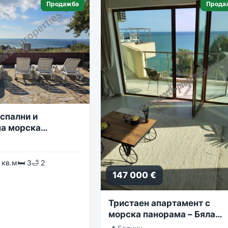
Продажба
Прода
спални и
а морска
 кв.м
🛏 3
🛁 2
147 000 €
Тристаен апартамент с
морска панорама – Бяла
Лагуна, комплекс Golf Coa