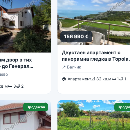
156 990 €
Двустаен апартамент с
панорамна гледка в Topola
м двор в тих
Skies
 до Генерал
📍
Балчик
шево
🏠 Апартамент
📐 82 кв.м
🛏 1
🛁 1
кв.м
🛏 3
🛁 2
Продажба
Прода