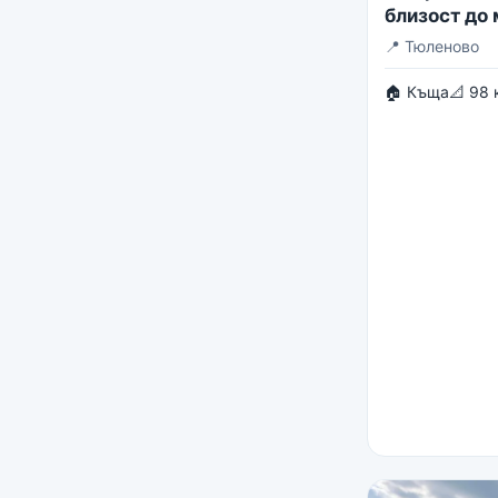
близост до
📍
Тюленово
🏠 Къща
📐 98 