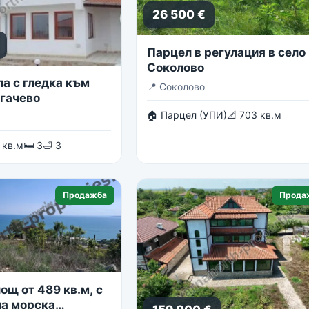
26 500 €
Парцел в регулация в село
Соколово
ла с гледка към
📍
Соколово
огачево
🏠 Парцел (УПИ)
📐 703 кв.м
 кв.м
🛏 3
🛁 3
Продажба
Прода
ощ от 489 кв.м, с
а морска