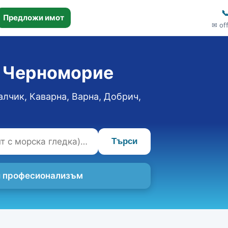

Предложи имот
✉ of
о Черноморие
алчик, Каварна, Варна, Добрич,
Търси
 и професионализъм