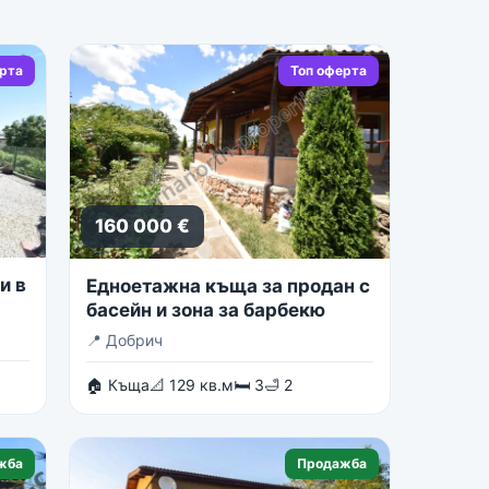
ерта
Топ оферта
160 000 €
и в
Едноетажна къща за продан с
басейн и зона за барбекю
📍
Добрич
🏠 Къща
📐 129 кв.м
🛏 3
🛁 2
жба
Продажба