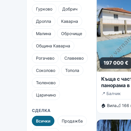
Гурково
Добрич
Дропла
Каварна
Малина
Оброчище
Община Каварна
Рогачево
Славеево
197 000 €
Соколово
Топола
Къща с час
Тюленово
панорама в 
вилни зони 
📍
Балчик
Царичино
🏠 Вила
📐 166
СДЕЛКА
Всички
Продажба