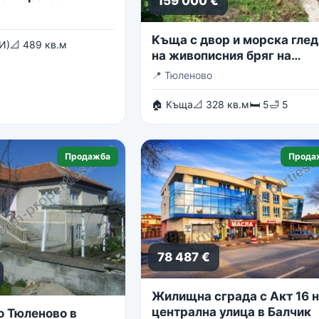
159 000 €
Kъща с двор и морска глед
И)
📐 489 кв.м
на живописния бряг на
Тюленово
📍
Тюленово
🏠 Къща
📐 328 кв.м
🛏 5
🛁 5
Продажба
Прода
78 487 €
Жилищна сграда с Акт 16 
централна улица в Балчик
о Тюленово в