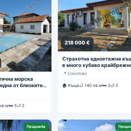
218 000 €
Страхотна едноетажна къ
в много хубаво крайбрежн
село
📍
Соколово
тична морска
една от близките
🏠 Къща
📐 140 кв.м
🛏 3
🛁 2
в гр. Балчик
 кв.м
🛏 3
🛁 2
Продажба
Прода