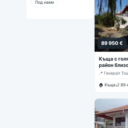
Под наем
89 950 €
Къща с голя
район близо
Тошево
📍
Генерал То
🏠 Къща
📐 89 