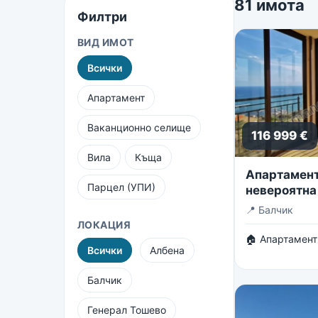
81 имота
Филтри
ВИД ИМОТ
Всички
Апартамент
Ваканционно селище
116 999 €
Вила
Къща
Апартамент 
Парцел (УПИ)
невероятна
безкрайнот
📍
Балчик
ЛОКАЦИЯ
🏠 Апартамент
Всички
Албена
Балчик
Генерал Тошево