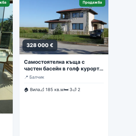
жба
Продажба
328 000 €
Самостоятелна къща с
частен басейн в голф курорта
Блексирама
📍
Балчик
🏠 Вила
📐 185 кв.м
🛏 3
🛁 2
st