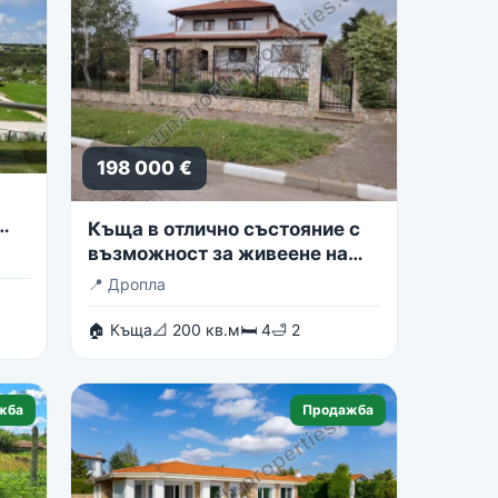
198 000 €
Къща в отлично състояние с
възможност за живеене на
две семейства
📍
Дропла
🏠 Къща
📐 200 кв.м
🛏 4
🛁 2
жба
Продажба