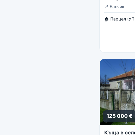
панорама
📍
Балчик
🏠 Парцел (УП
125 000 €
Къща в сел