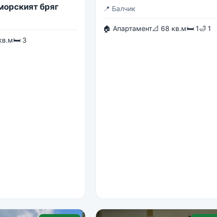
 морският бряг
📍
Балчик
🏠 Апартамент
📐 68 кв.м
🛏 1
🛁 1
кв.м
🛏 3