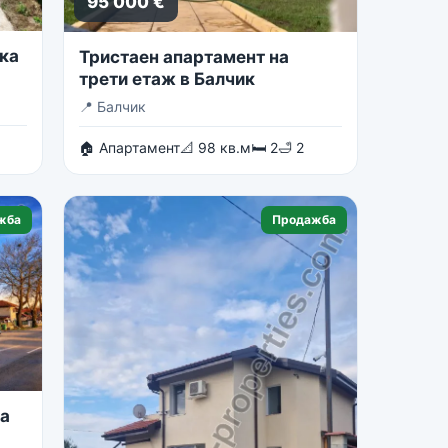
95 000 €
ка
Тристаен апартамент на
трети етаж в Балчик
📍
Балчик
🏠 Апартамент
📐 98 кв.м
🛏 2
🛁 2
жба
Продажба
на