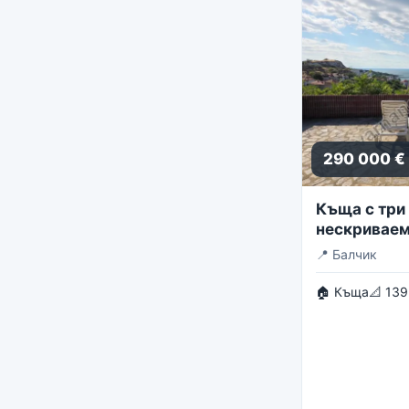
290 000 €
Къща с три 
нескриваем
панорама
📍
Балчик
🏠 Къща
📐 139