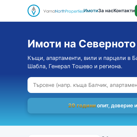
Имоти
За нас
Контакти
Имоти на Севернот
Къщи, апартаменти, вили и парцели в Б
Шабла, Генерал Тошево и региона.
20 години
опит, доверие