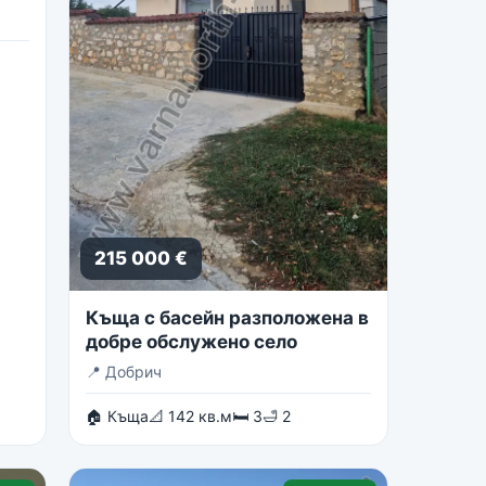
215 000 €
Къща с басейн разположена в
добре обслужено село
📍
Добрич
🏠 Къща
📐 142 кв.м
🛏 3
🛁 2