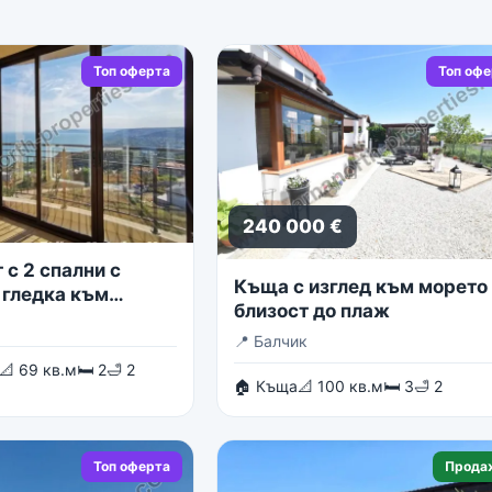
Топ оферта
Топ оф
240 000 €
с 2 спални с
Къща с изглед към морето 
 гледка към
близост до плаж
о море
📍
Балчик
📐 69 кв.м
🛏 2
🛁 2
🏠 Къща
📐 100 кв.м
🛏 3
🛁 2
Топ оферта
Прода