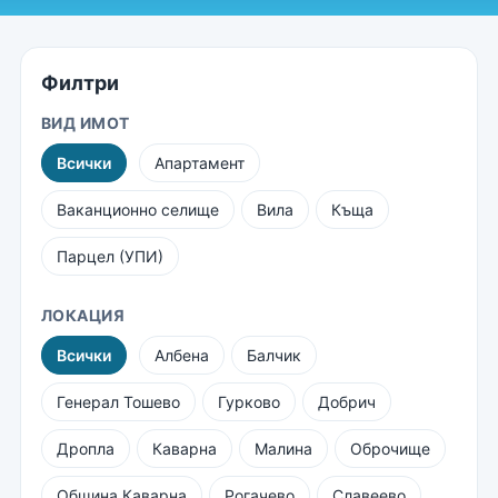
Филтри
ВИД ИМОТ
Всички
Апартамент
Ваканционно селище
Вила
Къща
Парцел (УПИ)
ЛОКАЦИЯ
Всички
Албена
Балчик
Генерал Тошево
Гурково
Добрич
Дропла
Каварна
Малина
Оброчище
Община Каварна
Рогачево
Славеево