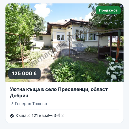
Продажба
125 000 €
Уютна къща в село Преселенци, област
Добрич
📍
Генерал Тошево
🏠 Къща
📐 121 кв.м
🛏 3
🛁 2