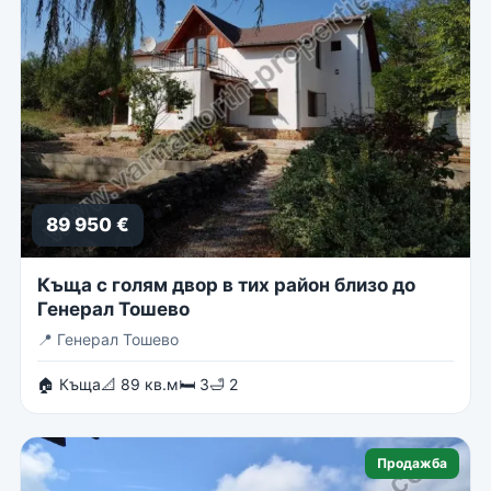
89 950 €
Къща с голям двор в тих район близо до
Генерал Тошево
📍
Генерал Тошево
🏠 Къща
📐 89 кв.м
🛏 3
🛁 2
Продажба