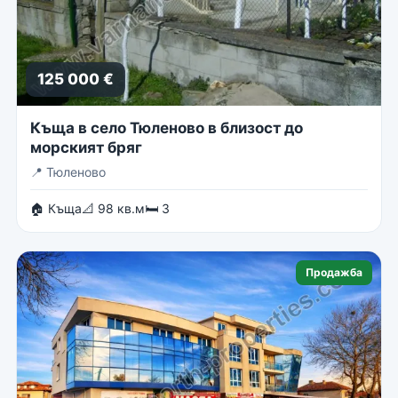
125 000 €
Къща в село Тюленово в близост до
морският бряг
📍
Тюленово
🏠 Къща
📐 98 кв.м
🛏 3
Продажба