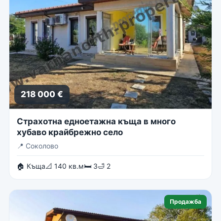
218 000 €
Страхотна едноетажна къща в много
хубаво крайбрежно село
📍
Соколово
🏠 Къща
📐 140 кв.м
🛏 3
🛁 2
Продажба