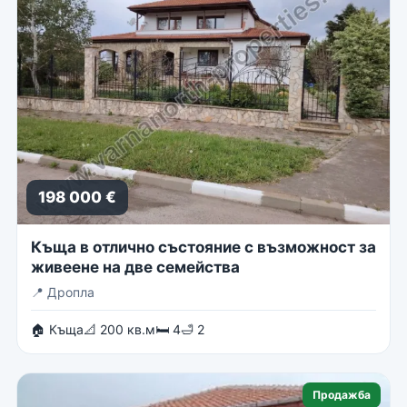
198 000 €
Къща в отлично състояние с възможност за
живеене на две семейства
📍
Дропла
🏠 Къща
📐 200 кв.м
🛏 4
🛁 2
Продажба