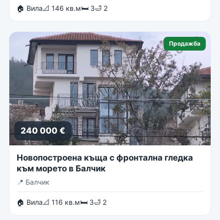
🏠 Вила
📐 146 кв.м
🛏 3
🛁 2
Продажба
240 000 €
Новопостроена къща с фронтална гледка
към морето в Балчик
📍
Балчик
🏠 Вила
📐 116 кв.м
🛏 3
🛁 2