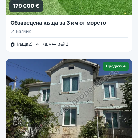
179 000 €
Обзаведена къща за 3 км от морето
📍
Балчик
🏠 Къща
📐 141 кв.м
🛏 3
🛁 2
Продажба