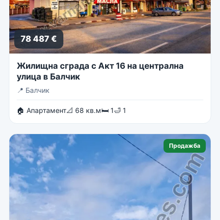
78 487 €
Жилищна сграда с Акт 16 на централна
улица в Балчик
📍
Балчик
🏠 Апартамент
📐 68 кв.м
🛏 1
🛁 1
Продажба