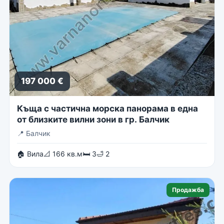
197 000 €
Къща с частична морска панорама в една
от близките вилни зони в гр. Балчик
📍
Балчик
🏠 Вила
📐 166 кв.м
🛏 3
🛁 2
Продажба