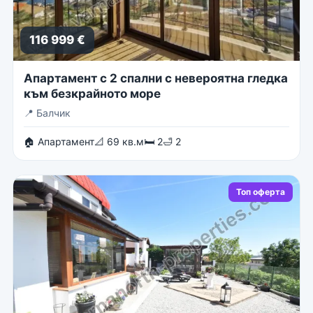
116 999 €
Апартамент с 2 спални с невероятна гледка
към безкрайното море
📍
Балчик
🏠 Апартамент
📐 69 кв.м
🛏 2
🛁 2
Топ оферта