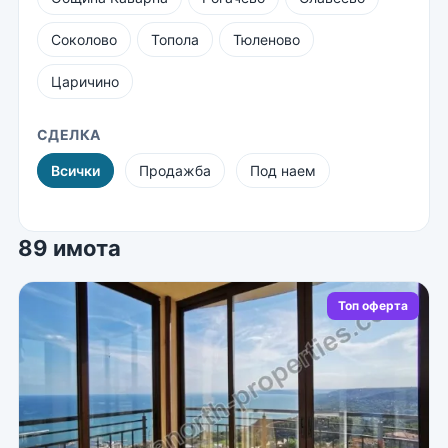
Соколово
Топола
Тюленово
Царичино
СДЕЛКА
Всички
Продажба
Под наем
89 имота
Топ оферта