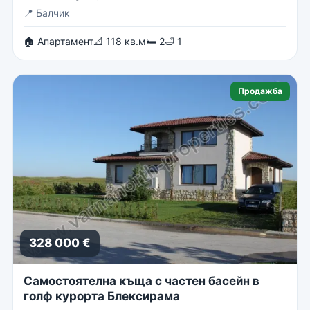
📍
Балчик
🏠 Апартамент
📐 118 кв.м
🛏 2
🛁 1
Продажба
328 000 €
Самостоятелна къща с частен басейн в
голф курорта Блексирама