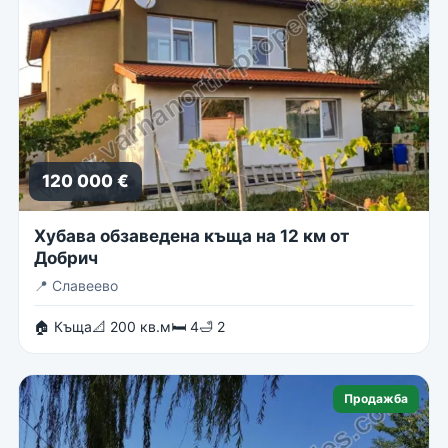
120 000 €
Хубава обзаведена къща на 12 км от
Добрич
📍
Славеево
🏠 Къща
📐 200 кв.м
🛏 4
🛁 2
Продажба