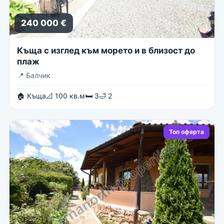
240 000 €
Къща с изглед към морето и в близост до
плаж
📍
Балчик
🏠 Къща
📐 100 кв.м
🛏 3
🛁 2
Топ оферта