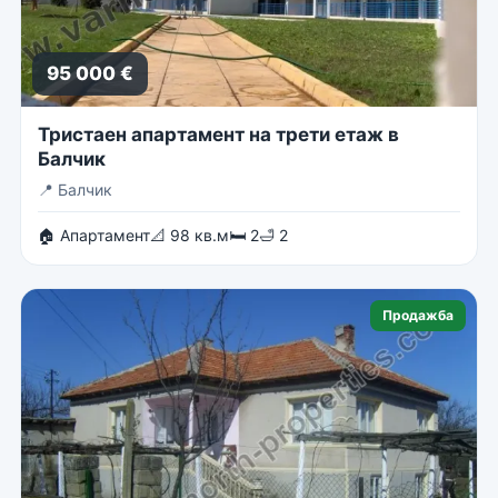
95 000 €
Тристаен апартамент на трети етаж в
Балчик
📍
Балчик
🏠 Апартамент
📐 98 кв.м
🛏 2
🛁 2
Продажба