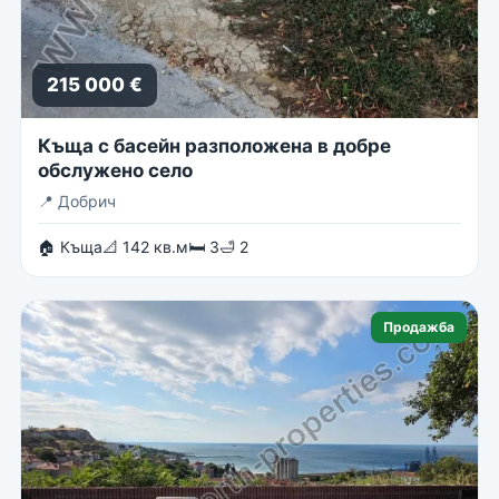
215 000 €
Къща с басейн разположена в добре
обслужено село
📍
Добрич
🏠 Къща
📐 142 кв.м
🛏 3
🛁 2
Продажба