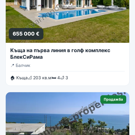
655 000 €
Къща на първа линия в голф комплекс
БлекСиРама
📍
Балчик
🏠 Къща
📐 203 кв.м
🛏 4
🛁 3
Продажба