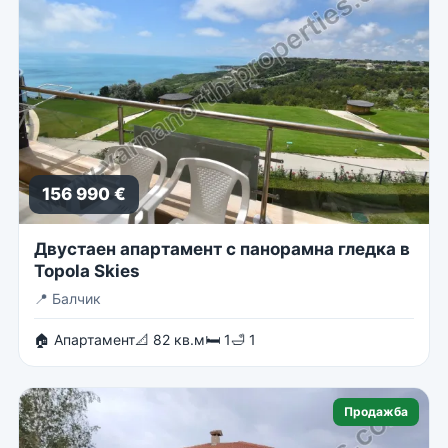
156 990 €
Двустаен апартамент с панорамна гледка в
Topola Skies
📍
Балчик
🏠 Апартамент
📐 82 кв.м
🛏 1
🛁 1
Продажба