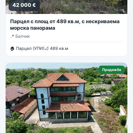
42 000 €
Парцел с площ от 489 кв.м, с нескриваема
морска панорама
📍
Балчик
🏠 Парцел (УПИ)
📐 489 кв.м
Продажба