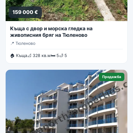
159 000 €
Kъща с двор и морска гледка на
живописния бряг на Тюленово
📍
Тюленово
🏠 Къща
📐 328 кв.м
🛏 5
🛁 5
Продажба