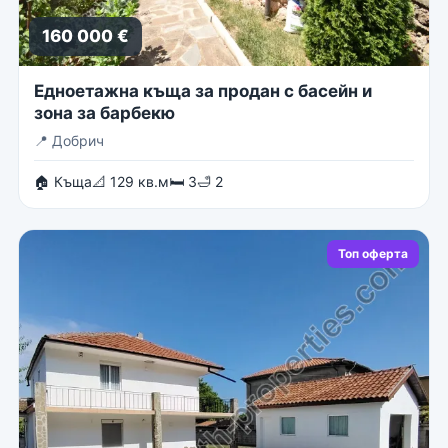
160 000 €
Едноетажна къща за продан с басейн и
зона за барбекю
📍
Добрич
🏠 Къща
📐 129 кв.м
🛏 3
🛁 2
Топ оферта