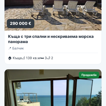
290 000 €
Къща с три спални и нескриваема морска
панорама
📍
Балчик
🏠 Къща
📐 139 кв.м
🛏 3
🛁 2
Продажба