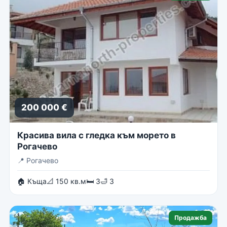
200 000 €
Красива вила с гледка към морето в
Рогачево
📍
Рогачево
🏠 Къща
📐 150 кв.м
🛏 3
🛁 3
Продажба