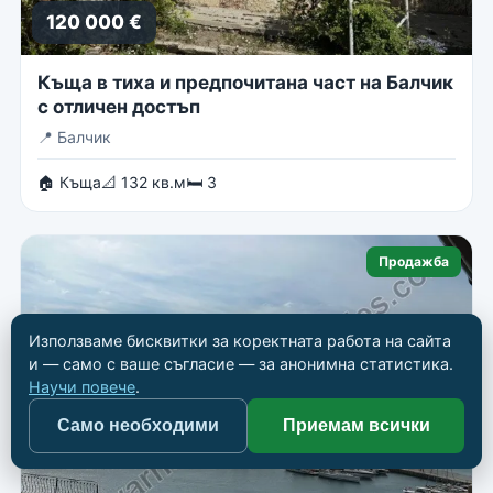
120 000 €
Къща в тиха и предпочитана част на Балчик
с отличен достъп
📍
Балчик
🏠 Къща
📐 132 кв.м
🛏 3
Продажба
Използваме бисквитки за коректната работа на сайта
и — само с ваше съгласие — за анонимна статистика.
Научи повече
.
Само необходими
Приемам всички