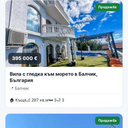
Продажба
395 000 €
Вила с гледка към морето в Балчик,
България
📍
Балчик
🏠 Къща
📐 297 кв.м
🛏 3
🛁 3
Продажба