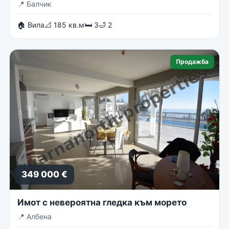
📍
Балчик
🏠 Вила
📐 185 кв.м
🛏 3
🛁 2
Продажба
349 000 €
Имот с невероятна гледка към морето
📍
Албена