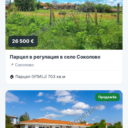
26 500 €
Парцел в регулация в село Соколово
📍
Соколово
🏠 Парцел (УПИ)
📐 703 кв.м
Продажба