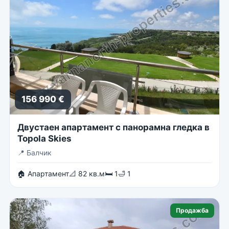
156 990 €
Двустаен апартамент с панорамна гледка в
Topola Skies
📍
Балчик
🏠 Апартамент
📐 82 кв.м
🛏 1
🛁 1
Продажба