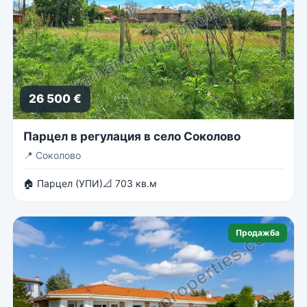
26 500 €
Парцел в регулация в село Соколово
📍
Соколово
🏠 Парцел (УПИ)
📐 703 кв.м
Продажба