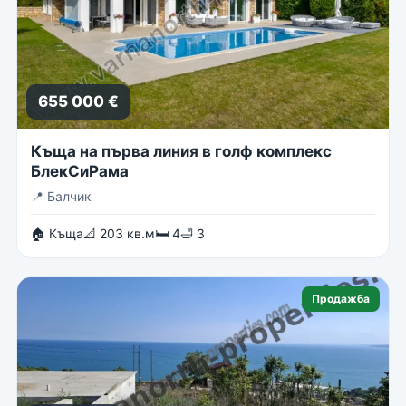
655 000 €
Къща на първа линия в голф комплекс
БлекСиРама
📍
Балчик
🏠 Къща
📐 203 кв.м
🛏 4
🛁 3
Продажба