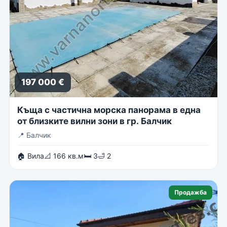
197 000 €
Къща с частична морска панорама в една
от близките вилни зони в гр. Балчик
📍
Балчик
🏠 Вила
📐 166 кв.м
🛏 3
🛁 2
Продажба