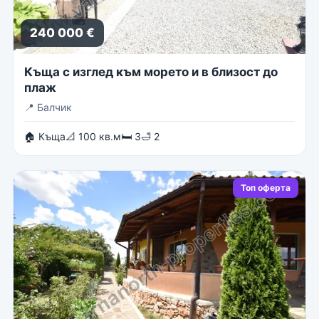
240 000 €
Къща с изглед към морето и в близост до
плаж
📍
Балчик
🏠 Къща
📐 100 кв.м
🛏 3
🛁 2
Топ оферта