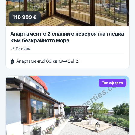
116 999 €
Апартамент с 2 спални с невероятна гледка
към безкрайното море
📍
Балчик
🏠 Апартамент
📐 69 кв.м
🛏 2
🛁 2
Топ оферта