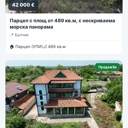
42 000 €
Парцел с площ от 489 кв.м, с нескриваема
морска панорама
📍
Балчик
🏠 Парцел (УПИ)
📐 489 кв.м
Продажба