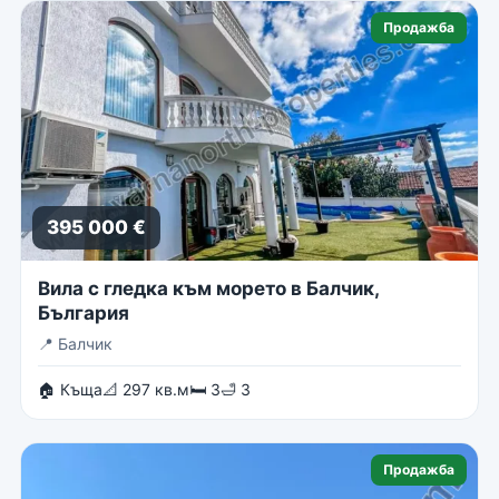
Продажба
395 000 €
Вила с гледка към морето в Балчик,
България
📍
Балчик
🏠 Къща
📐 297 кв.м
🛏 3
🛁 3
Продажба