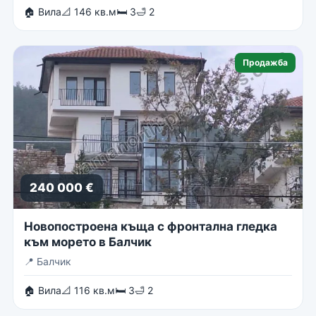
🏠 Вила
📐 146 кв.м
🛏 3
🛁 2
Продажба
240 000 €
Новопостроена къща с фронтална гледка
към морето в Балчик
📍
Балчик
🏠 Вила
📐 116 кв.м
🛏 3
🛁 2