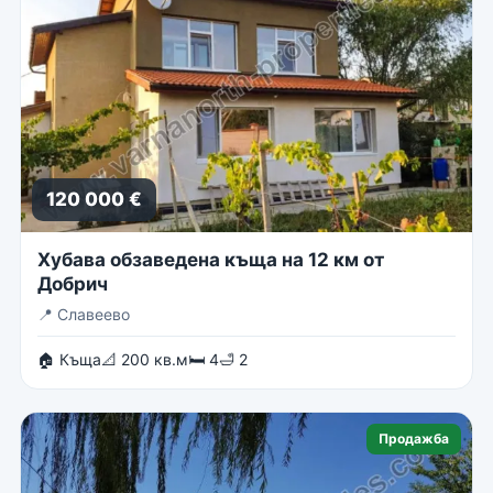
120 000 €
Хубава обзаведена къща на 12 км от
Добрич
📍
Славеево
🏠 Къща
📐 200 кв.м
🛏 4
🛁 2
Продажба