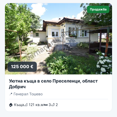
Продажба
125 000 €
Уютна къща в село Преселенци, област
Добрич
📍
Генерал Тошево
🏠 Къща
📐 121 кв.м
🛏 3
🛁 2