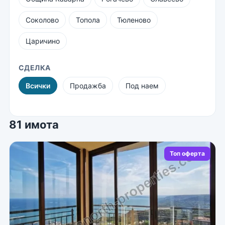
Соколово
Топола
Тюленово
Царичино
СДЕЛКА
Всички
Продажба
Под наем
81 имота
Топ оферта