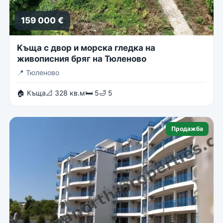
159 000 €
Kъща с двор и морска гледка на
живописния бряг на Тюленово
📍
Тюленово
🏠 Къща
📐 328 кв.м
🛏 5
🛁 5
Продажба