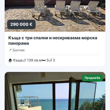
290 000 €
Къща с три спални и нескриваема морска
панорама
📍
Балчик
🏠 Къща
📐 139 кв.м
🛏 3
🛁 2
Продажба