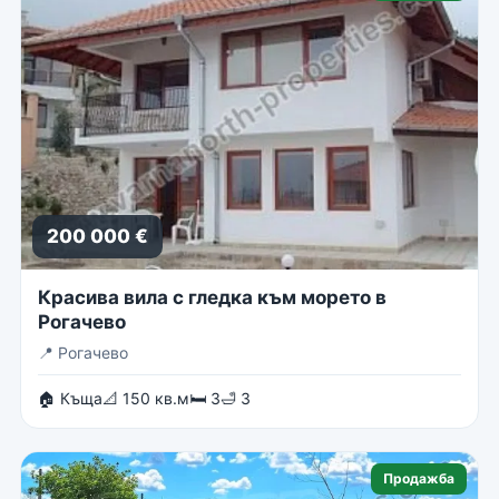
200 000 €
Красива вила с гледка към морето в
Рогачево
📍
Рогачево
🏠 Къща
📐 150 кв.м
🛏 3
🛁 3
Продажба