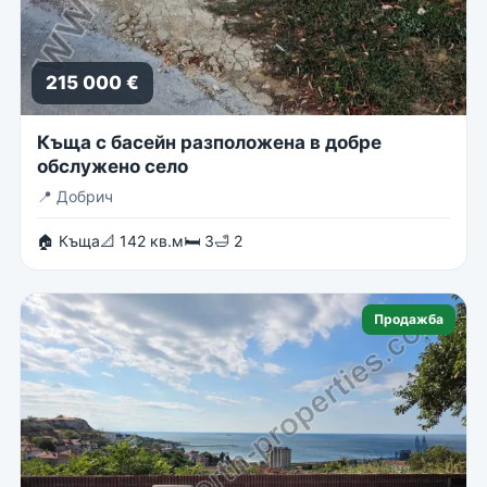
215 000 €
Къща с басейн разположена в добре
обслужено село
📍
Добрич
🏠 Къща
📐 142 кв.м
🛏 3
🛁 2
Продажба