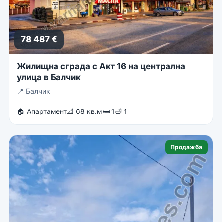
78 487 €
Жилищна сграда с Акт 16 на централна
улица в Балчик
📍
Балчик
🏠 Апартамент
📐 68 кв.м
🛏 1
🛁 1
Продажба