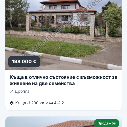
198 000 €
Къща в отлично състояние с възможност за
живеене на две семейства
📍
Дропла
🏠 Къща
📐 200 кв.м
🛏 4
🛁 2
Продажба