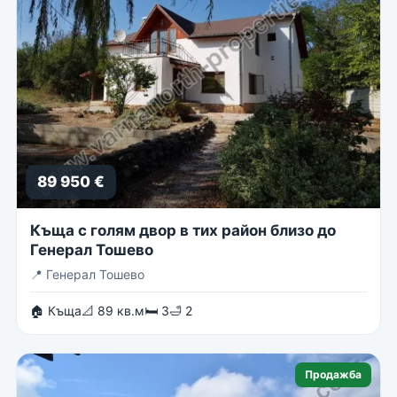
89 950 €
Къща с голям двор в тих район близо до
Генерал Тошево
📍
Генерал Тошево
🏠 Къща
📐 89 кв.м
🛏 3
🛁 2
Продажба