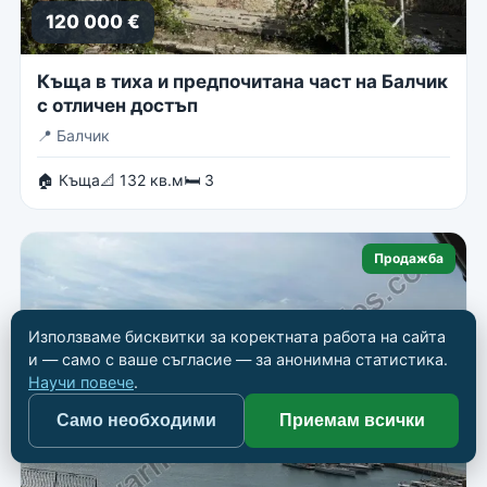
120 000 €
Къща в тиха и предпочитана част на Балчик
с отличен достъп
📍
Балчик
🏠 Къща
📐 132 кв.м
🛏 3
Продажба
Използваме бисквитки за коректната работа на сайта
и — само с ваше съгласие — за анонимна статистика.
Научи повече
.
Само необходими
Приемам всички