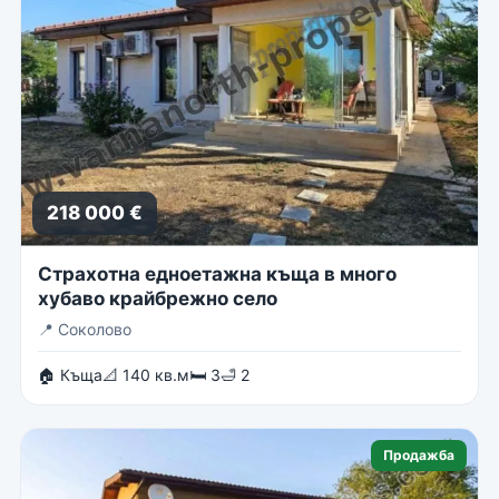
218 000 €
Страхотна едноетажна къща в много
хубаво крайбрежно село
📍
Соколово
🏠 Къща
📐 140 кв.м
🛏 3
🛁 2
Продажба