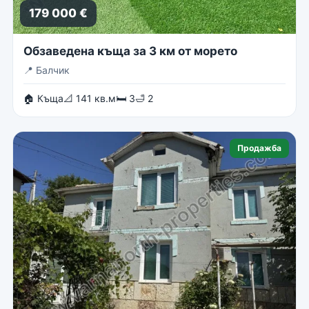
179 000 €
Обзаведена къща за 3 км от морето
📍
Балчик
🏠 Къща
📐 141 кв.м
🛏 3
🛁 2
Продажба