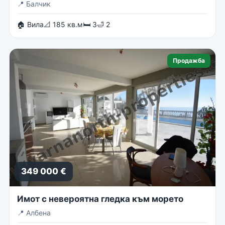
📍
Балчик
🏠 Вила
📐 185 кв.м
🛏 3
🛁 2
Продажба
349 000 €
Имот с невероятна гледка към морето
📍
Албена