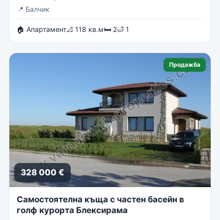
📍
Балчик
🏠 Апартамент
📐 118 кв.м
🛏 2
🛁 1
Продажба
328 000 €
Самостоятелна къща с частен басейн в
голф курорта Блексирама