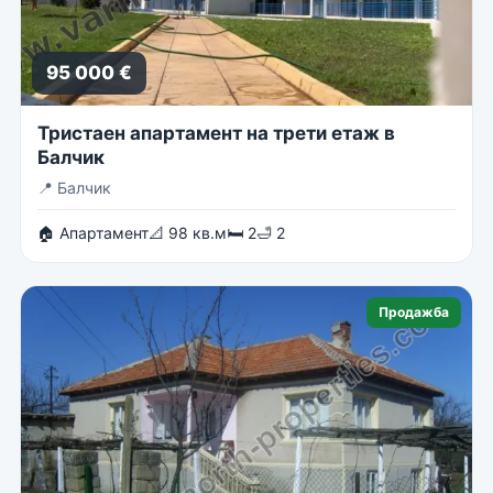
95 000 €
Тристаен апартамент на трети етаж в
Балчик
📍
Балчик
🏠 Апартамент
📐 98 кв.м
🛏 2
🛁 2
Продажба