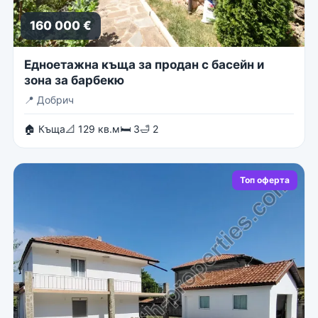
160 000 €
Едноетажна къща за продан с басейн и
зона за барбекю
📍
Добрич
🏠 Къща
📐 129 кв.м
🛏 3
🛁 2
Топ оферта