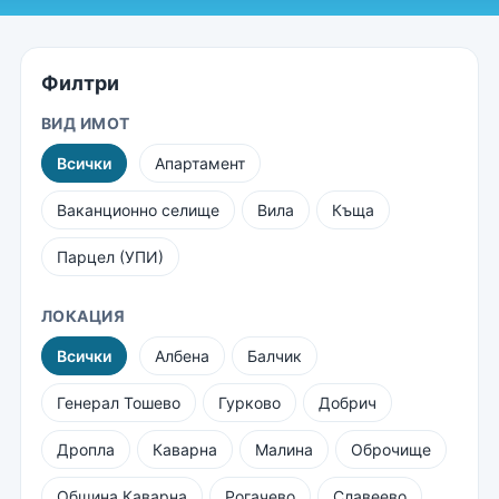
Филтри
ВИД ИМОТ
Всички
Апартамент
Ваканционно селище
Вила
Къща
Парцел (УПИ)
ЛОКАЦИЯ
Всички
Албена
Балчик
Генерал Тошево
Гурково
Добрич
Дропла
Каварна
Малина
Оброчище
Община Каварна
Рогачево
Славеево