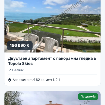
156 990 €
Двустаен апартамент с панорамна гледка в
Topola Skies
📍
Балчик
🏠 Апартамент
📐 82 кв.м
🛏 1
🛁 1
Продажба