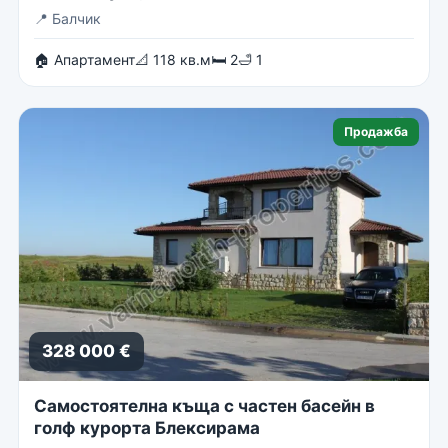
📍
Балчик
🏠 Апартамент
📐 118 кв.м
🛏 2
🛁 1
Продажба
328 000 €
Самостоятелна къща с частен басейн в
голф курорта Блексирама