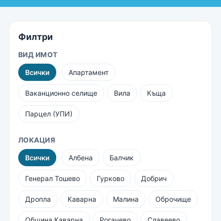
Филтри
ВИД ИМОТ
Всички
Апартамент
Ваканционно селище
Вила
Къща
Парцел (УПИ)
ЛОКАЦИЯ
Всички
Албена
Балчик
Генерал Тошево
Гурково
Добрич
Дропла
Каварна
Малина
Оброчище
Община Каварна
Рогачево
Славеево