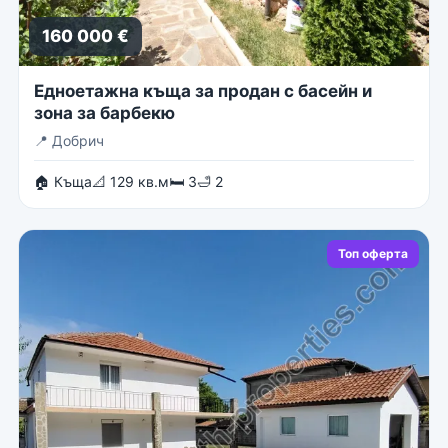
160 000 €
Едноетажна къща за продан с басейн и
зона за барбекю
📍
Добрич
🏠 Къща
📐 129 кв.м
🛏 3
🛁 2
Топ оферта