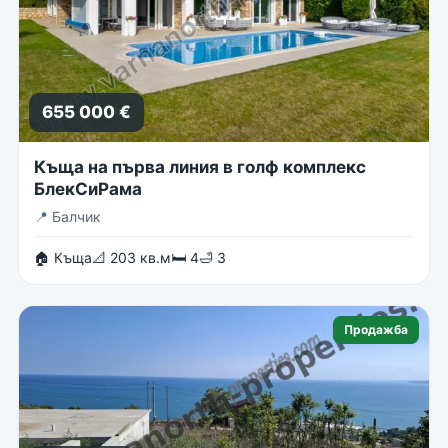
655 000 €
Къща на първа линия в голф комплекс
БлекСиРама
📍
Балчик
🏠 Къща
📐 203 кв.м
🛏 4
🛁 3
Продажба