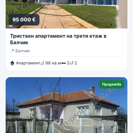
95 000 €
Тристаен апартамент на трети етаж в
Балчик
📍
Балчик
🏠 Апартамент
📐 98 кв.м
🛏 2
🛁 2
Продажба