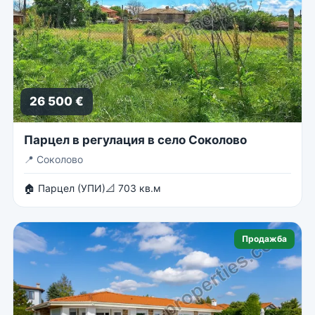
26 500 €
Парцел в регулация в село Соколово
📍
Соколово
🏠 Парцел (УПИ)
📐 703 кв.м
Продажба