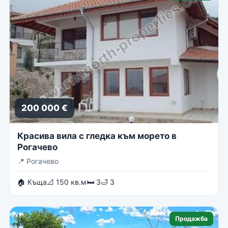
200 000 €
Красива вила с гледка към морето в
Рогачево
📍
Рогачево
🏠 Къща
📐 150 кв.м
🛏 3
🛁 3
Продажба