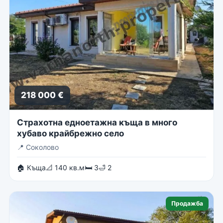
218 000 €
Страхотна едноетажна къща в много
хубаво крайбрежно село
📍
Соколово
🏠 Къща
📐 140 кв.м
🛏 3
🛁 2
Продажба