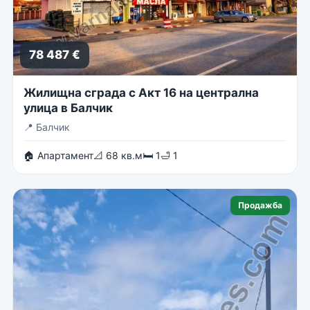
78 487 €
Жилищна сграда с Акт 16 на централна
улица в Балчик
📍
Балчик
🏠 Апартамент
📐 68 кв.м
🛏 1
🛁 1
Продажба