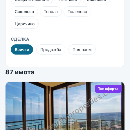
Соколово
Топола
Тюленово
Царичино
СДЕЛКА
Всички
Продажба
Под наем
87 имота
Топ оферта