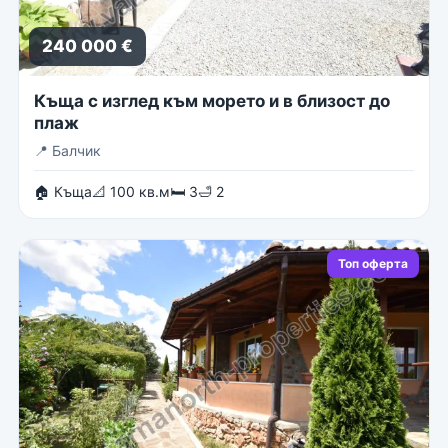
240 000 €
Къща с изглед към морето и в близост до
плаж
📍
Балчик
🏠 Къща
📐 100 кв.м
🛏 3
🛁 2
Топ оферта