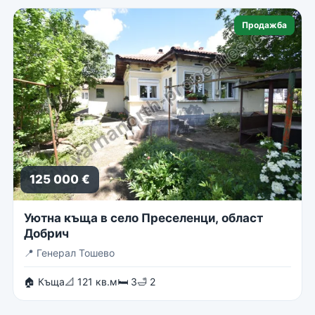
Продажба
125 000 €
Уютна къща в село Преселенци, област
Добрич
📍
Генерал Тошево
🏠 Къща
📐 121 кв.м
🛏 3
🛁 2