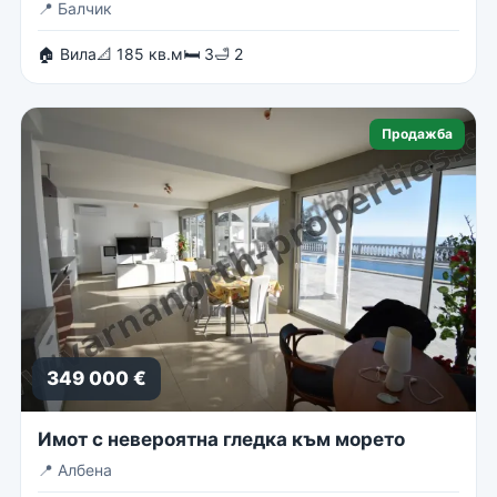
📍
Балчик
🏠 Вила
📐 185 кв.м
🛏 3
🛁 2
Продажба
349 000 €
Имот с невероятна гледка към морето
📍
Албена