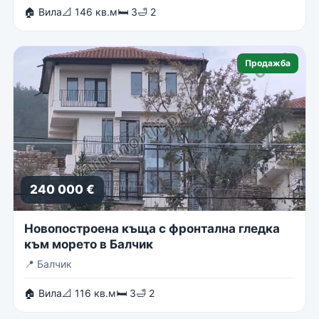
🏠 Вила
📐 146 кв.м
🛏 3
🛁 2
Продажба
240 000 €
Новопостроена къща с фронтална гледка
към морето в Балчик
📍
Балчик
🏠 Вила
📐 116 кв.м
🛏 3
🛁 2