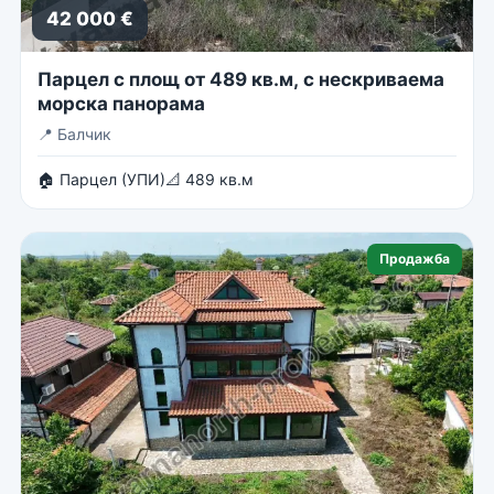
42 000 €
Парцел с площ от 489 кв.м, с нескриваема
морска панорама
📍
Балчик
🏠 Парцел (УПИ)
📐 489 кв.м
Продажба