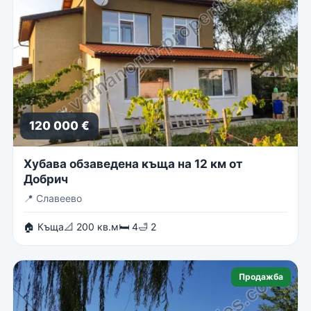
120 000 €
Хубава обзаведена къща на 12 км от
Добрич
📍
Славеево
🏠 Къща
📐 200 кв.м
🛏 4
🛁 2
Продажба