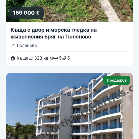
159 000 €
Kъща с двор и морска гледка на
живописния бряг на Тюленово
📍
Тюленово
🏠 Къща
📐 328 кв.м
🛏 5
🛁 5
Продажба