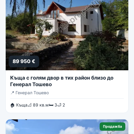
89 950 €
Къща с голям двор в тих район близо до
Генерал Тошево
📍
Генерал Тошево
🏠 Къща
📐 89 кв.м
🛏 3
🛁 2
Продажба