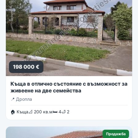
198 000 €
Къща в отлично състояние с възможност за
живеене на две семейства
📍
Дропла
🏠 Къща
📐 200 кв.м
🛏 4
🛁 2
Продажба