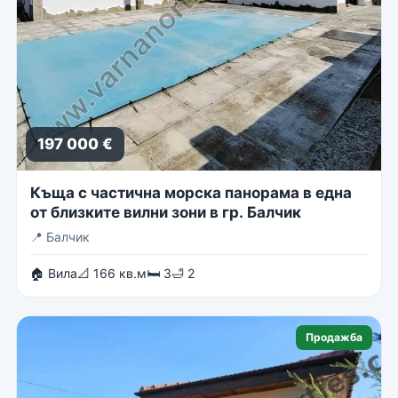
197 000 €
Къща с частична морска панорама в една
от близките вилни зони в гр. Балчик
📍
Балчик
🏠 Вила
📐 166 кв.м
🛏 3
🛁 2
Продажба