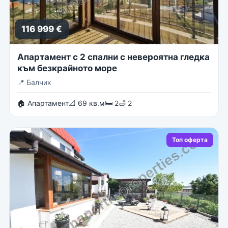
116 999 €
Апартамент с 2 спални с невероятна гледка
към безкрайното море
📍
Балчик
🏠 Апартамент
📐 69 кв.м
🛏 2
🛁 2
Топ оферта