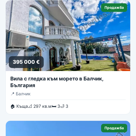
Продажба
395 000 €
Вила с гледка към морето в Балчик,
България
📍
Балчик
🏠 Къща
📐 297 кв.м
🛏 3
🛁 3
Продажба