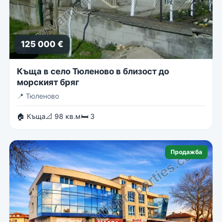
125 000 €
Къща в село Тюленово в близост до
морският бряг
📍
Тюленово
🏠 Къща
📐 98 кв.м
🛏 3
Продажба