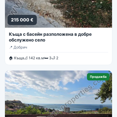
215 000 €
Къща с басейн разположена в добре
обслужено село
📍
Добрич
🏠 Къща
📐 142 кв.м
🛏 3
🛁 2
Продажба