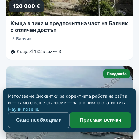
120 000 €
Къща в тиха и предпочитана част на Балчик
с отличен достъп
📍
Балчик
🏠 Къща
📐 132 кв.м
🛏 3
Продажба
Използваме бисквитки за коректната работа на сайта
и — само с ваше съгласие — за анонимна статистика.
Научи повече
.
Само необходими
Приемам всички