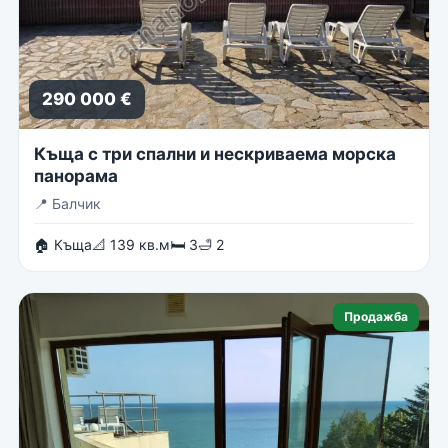
290 000 €
Къща с три спални и нескриваема морска
панорама
📍
Балчик
🏠 Къща
📐 139 кв.м
🛏 3
🛁 2
Продажба