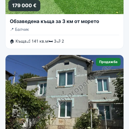
179 000 €
Обзаведена къща за 3 км от морето
📍
Балчик
🏠 Къща
📐 141 кв.м
🛏 3
🛁 2
Продажба