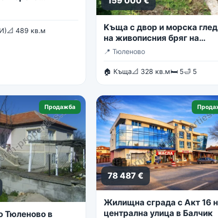
159 000 €
Kъща с двор и морска глед
И)
📐 489 кв.м
на живописния бряг на
Тюленово
📍
Тюленово
🏠 Къща
📐 328 кв.м
🛏 5
🛁 5
Продажба
Прода
78 487 €
Жилищна сграда с Акт 16 
централна улица в Балчик
о Тюленово в