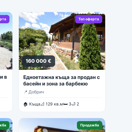
ерта
Топ оферта
160 000 €
и в
Едноетажна къща за продан с
басейн и зона за барбекю
📍
Добрич
🏠 Къща
📐 129 кв.м
🛏 3
🛁 2
жба
Продажба