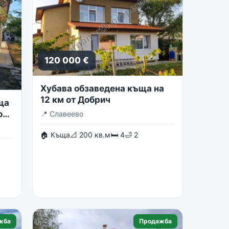
120 000 €
Хубава обзаведена къща на
12 км от Добрич
ща
о
📍
Славеево
🏠 Къща
📐 200 кв.м
🛏 4
🛁 2
жба
Продажба