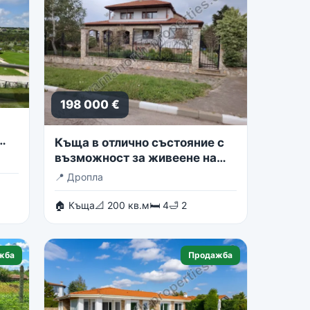
198 000 €
Къща в отлично състояние с
възможност за живеене на
две семейства
📍
Дропла
🏠 Къща
📐 200 кв.м
🛏 4
🛁 2
жба
Продажба