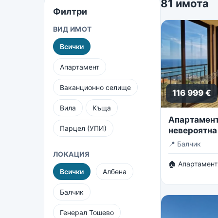
81 имота
Филтри
ВИД ИМОТ
Всички
Апартамент
Ваканционно селище
116 999 €
Вила
Къща
Апартамент 
Парцел (УПИ)
невероятна
безкрайнот
📍
Балчик
ЛОКАЦИЯ
🏠 Апартамент
Всички
Албена
Балчик
Генерал Тошево