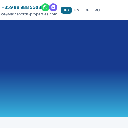
 +359 88 988 5568
BG
EN
DE
RU
fice@varnanorth-properties.com