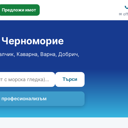

Предложи имот
✉ of
о Черноморие
алчик, Каварна, Варна, Добрич,
Търси
 и професионализъм