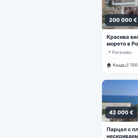
200 000 €
Красива ви
морето в Р
📍
Рогачево
🏠 Къща
📐 150
42 000 €
Парцел с пл
нескриваем