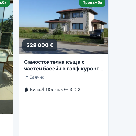
жба
Продажба
328 000 €
Самостоятелна къща с
частен басейн в голф курорта
Блексирама
📍
Балчик
🏠 Вила
📐 185 кв.м
🛏 3
🛁 2
st