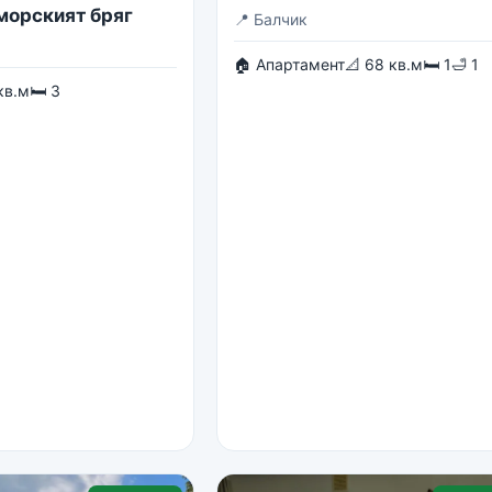
 морският бряг
📍
Балчик
🏠 Апартамент
📐 68 кв.м
🛏 1
🛁 1
кв.м
🛏 3