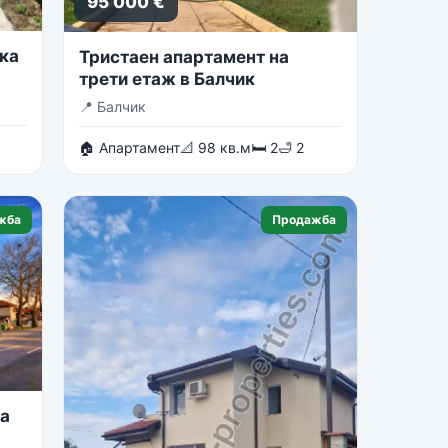
95 000 €
ка
Тристаен апартамент на
трети етаж в Балчик
📍
Балчик
🏠 Апартамент
📐 98 кв.м
🛏 2
🛁 2
жба
Продажба
на