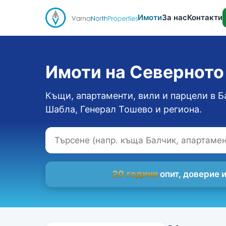
Имоти
За нас
Контакти
Имоти на Севернот
Къщи, апартаменти, вили и парцели в Б
Шабла, Генерал Тошево и региона.
20 години
опит, доверие