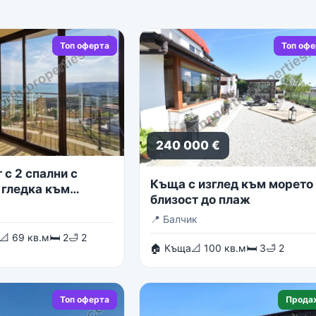
Топ оферта
Топ оф
240 000 €
с 2 спални с
Къща с изглед към морето 
 гледка към
близост до плаж
о море
📍
Балчик
📐 69 кв.м
🛏 2
🛁 2
🏠 Къща
📐 100 кв.м
🛏 3
🛁 2
Топ оферта
Прода