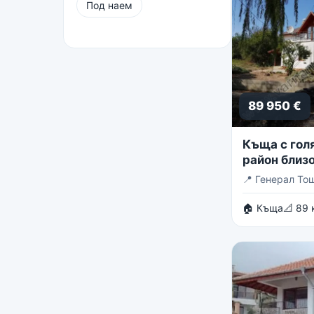
Под наем
89 950 €
Къща с голя
район близо
Тошево
📍
Генерал То
🏠 Къща
📐 89 