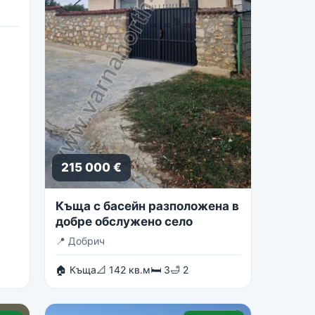
215 000 €
Къща с басейн разположена в
добре обслужено село
📍
Добрич
🏠 Къща
📐 142 кв.м
🛏 3
🛁 2