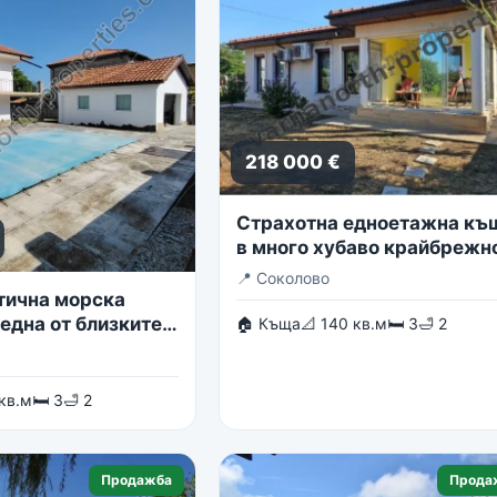
218 000 €
Страхотна едноетажна къ
в много хубаво крайбрежн
село
📍
Соколово
тична морска
една от близките
🏠 Къща
📐 140 кв.м
🛏 3
🛁 2
в гр. Балчик
 кв.м
🛏 3
🛁 2
Продажба
Прода