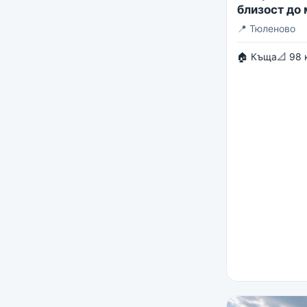
близост до
📍
Тюленово
🏠 Къща
📐 98 