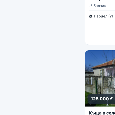
панорама
📍
Балчик
🏠 Парцел (УП
125 000 €
Къща в сел