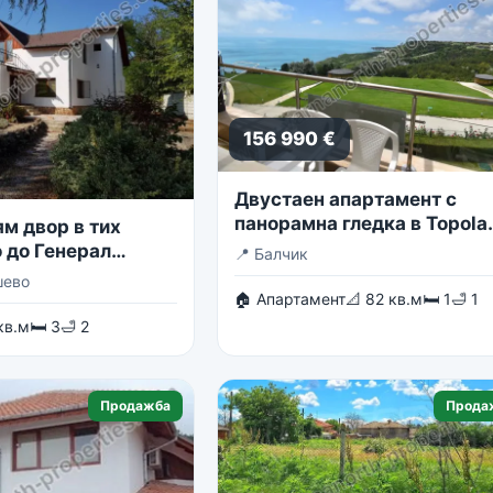
156 990 €
Двустаен апартамент с
панорамна гледка в Topola
м двор в тих
Skies
 до Генерал
📍
Балчик
шево
🏠 Апартамент
📐 82 кв.м
🛏 1
🛁 1
кв.м
🛏 3
🛁 2
Продажба
Прода