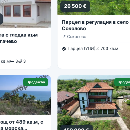
26 500 €
Парцел в регулация в село
Соколово
ла с гледка към
📍
Соколово
огачево
🏠 Парцел (УПИ)
📐 703 кв.м
 кв.м
🛏 3
🛁 3
Продажба
Прода
ощ от 489 кв.м, с
а морска