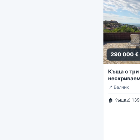
290 000 €
Къща с три 
нескриваем
панорама
📍
Балчик
🏠 Къща
📐 139