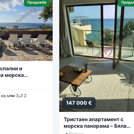
Продажба
Прода
спални и
а морска
 кв.м
🛏 3
🛁 2
147 000 €
Тристаен апартамент с
морска панорама – Бяла
Лагуна, комплекс Golf Coa