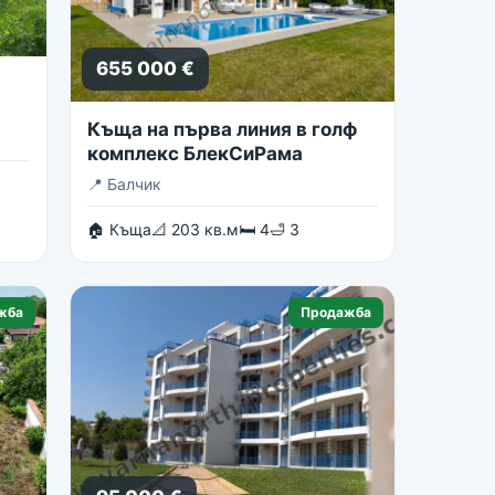
655 000 €
Къща на първа линия в голф
комплекс БлекСиРама
📍
Балчик
🏠 Къща
📐 203 кв.м
🛏 4
🛁 3
жба
Продажба