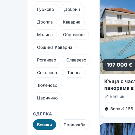
Гурково
Добрич
Дропла
Каварна
Малина
Оброчище
Община Каварна
Рогачево
Славеево
197 000 €
Соколово
Топола
Къща с час
Тюленово
панорама в 
вилни зони 
📍
Балчик
Царичино
🏠 Вила
📐 166
СДЕЛКА
Всички
Продажба