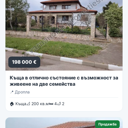
198 000 €
Къща в отлично състояние с възможност за
живеене на две семейства
📍
Дропла
🏠 Къща
📐 200 кв.м
🛏 4
🛁 2
Продажба