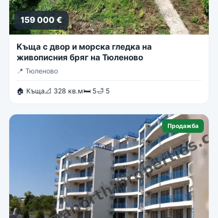
159 000 €
Kъща с двор и морска гледка на
живописния бряг на Тюленово
📍
Тюленово
🏠 Къща
📐 328 кв.м
🛏 5
🛁 5
Продажба