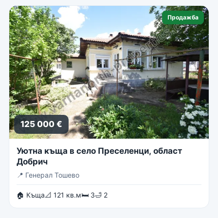
Продажба
125 000 €
Уютна къща в село Преселенци, област
Добрич
📍
Генерал Тошево
🏠 Къща
📐 121 кв.м
🛏 3
🛁 2