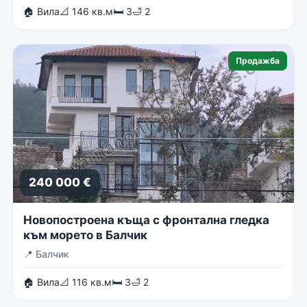
🏠 Вила
📐 146 кв.м
🛏 3
🛁 2
Продажба
240 000 €
Новопостроена къща с фронтална гледка
към морето в Балчик
📍
Балчик
🏠 Вила
📐 116 кв.м
🛏 3
🛁 2