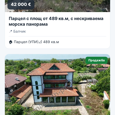
42 000 €
Парцел с площ от 489 кв.м, с нескриваема
морска панорама
📍
Балчик
🏠 Парцел (УПИ)
📐 489 кв.м
Продажба