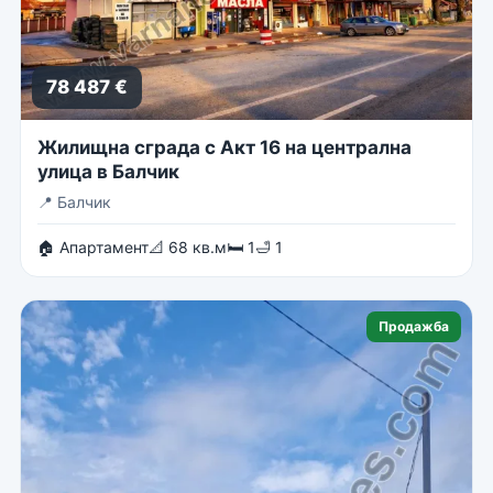
78 487 €
Жилищна сграда с Акт 16 на централна
улица в Балчик
📍
Балчик
🏠 Апартамент
📐 68 кв.м
🛏 1
🛁 1
Продажба