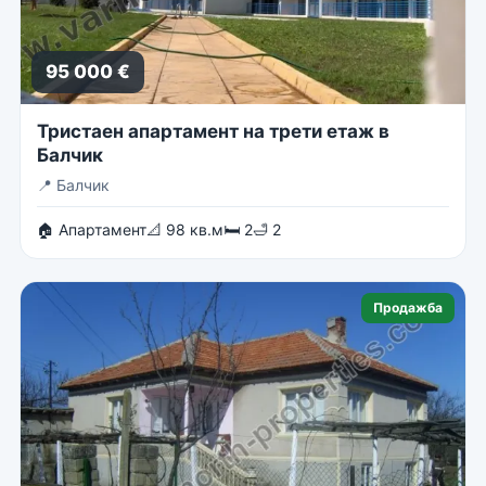
95 000 €
Тристаен апартамент на трети етаж в
Балчик
📍
Балчик
🏠 Апартамент
📐 98 кв.м
🛏 2
🛁 2
Продажба