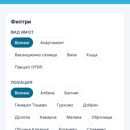
Филтри
ВИД ИМОТ
Всички
Апартамент
Ваканционно селище
Вила
Къща
Парцел (УПИ)
ЛОКАЦИЯ
Всички
Албена
Балчик
Генерал Тошево
Гурково
Добрич
Дропла
Каварна
Малина
Оброчище
Община Каварна
Рогачево
Славеево