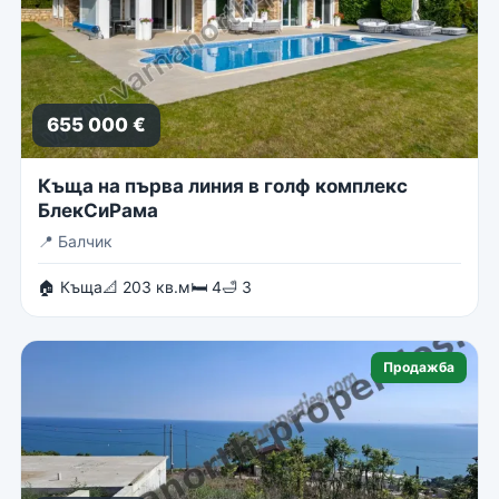
655 000 €
Къща на първа линия в голф комплекс
БлекСиРама
📍
Балчик
🏠 Къща
📐 203 кв.м
🛏 4
🛁 3
Продажба