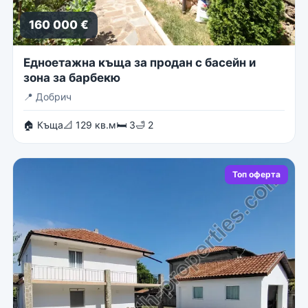
160 000 €
Едноетажна къща за продан с басейн и
зона за барбекю
📍
Добрич
🏠 Къща
📐 129 кв.м
🛏 3
🛁 2
Топ оферта