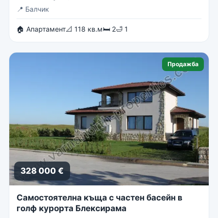
📍
Балчик
🏠 Апартамент
📐 118 кв.м
🛏 2
🛁 1
Продажба
328 000 €
Самостоятелна къща с частен басейн в
голф курорта Блексирама