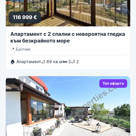
116 999 €
Апартамент с 2 спални с невероятна гледка
към безкрайното море
📍
Балчик
🏠 Апартамент
📐 69 кв.м
🛏 2
🛁 2
Топ оферта