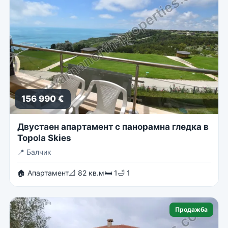
156 990 €
Двустаен апартамент с панорамна гледка в
Topola Skies
📍
Балчик
🏠 Апартамент
📐 82 кв.м
🛏 1
🛁 1
Продажба