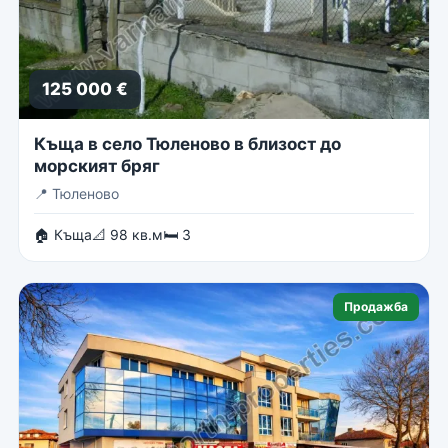
125 000 €
Къща в село Тюленово в близост до
морският бряг
📍
Тюленово
🏠 Къща
📐 98 кв.м
🛏 3
Продажба