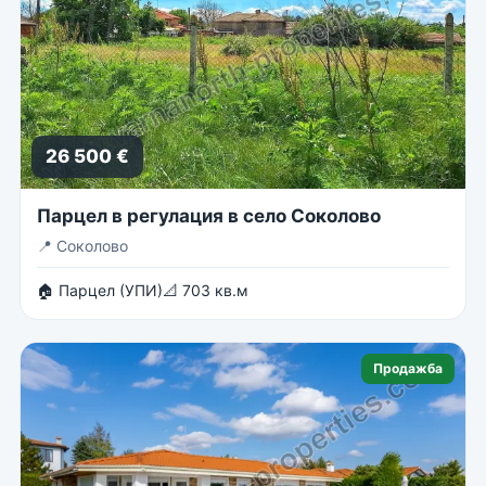
26 500 €
Парцел в регулация в село Соколово
📍
Соколово
🏠 Парцел (УПИ)
📐 703 кв.м
Продажба