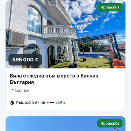
Продажба
395 000 €
Вила с гледка към морето в Балчик,
България
📍
Балчик
🏠 Къща
📐 297 кв.м
🛏 3
🛁 3
Продажба