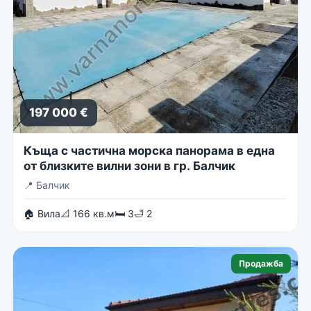
197 000 €
Къща с частична морска панорама в една
от близките вилни зони в гр. Балчик
📍
Балчик
🏠 Вила
📐 166 кв.м
🛏 3
🛁 2
Продажба