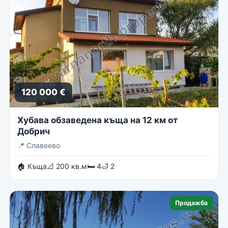
120 000 €
Хубава обзаведена къща на 12 км от
Добрич
📍
Славеево
🏠 Къща
📐 200 кв.м
🛏 4
🛁 2
Продажба