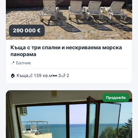
290 000 €
Къща с три спални и нескриваема морска
панорама
📍
Балчик
🏠 Къща
📐 139 кв.м
🛏 3
🛁 2
Продажба