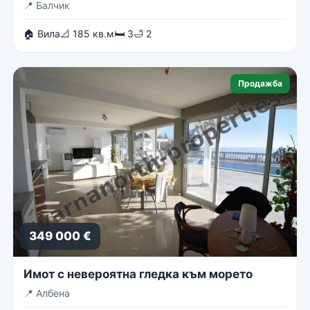
📍
Балчик
🏠 Вила
📐 185 кв.м
🛏 3
🛁 2
Продажба
349 000 €
Имот с невероятна гледка към морето
📍
Албена