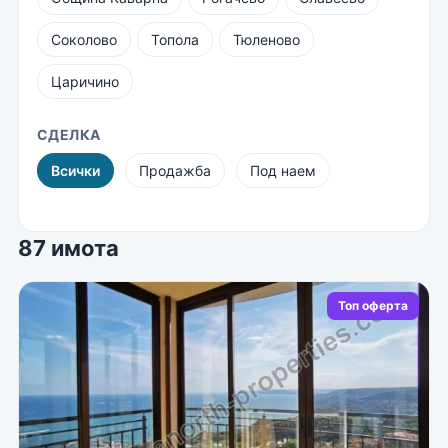
Соколово
Топола
Тюленово
Царичино
СДЕЛКА
Всички
Продажба
Под наем
87 имота
Топ оферта