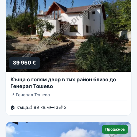
89 950 €
Къща с голям двор в тих район близо до
Генерал Тошево
📍
Генерал Тошево
🏠 Къща
📐 89 кв.м
🛏 3
🛁 2
Продажба