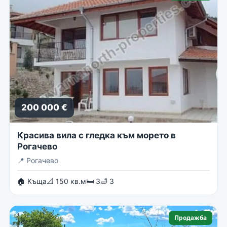
200 000 €
Красива вила с гледка към морето в
Рогачево
📍
Рогачево
🏠 Къща
📐 150 кв.м
🛏 3
🛁 3
Продажба