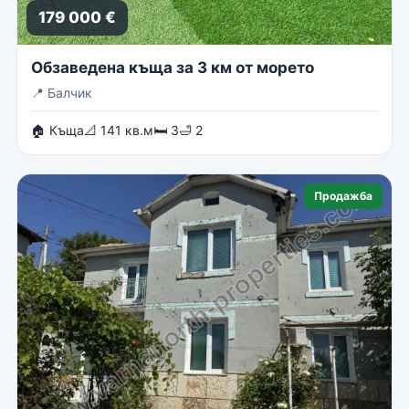
179 000 €
Обзаведена къща за 3 км от морето
📍
Балчик
🏠 Къща
📐 141 кв.м
🛏 3
🛁 2
Продажба