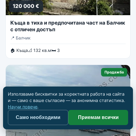
120 000 €
Къща в тиха и предпочитана част на Балчик
с отличен достъп
📍
Балчик
🏠 Къща
📐 132 кв.м
🛏 3
Продажба
Използваме бисквитки за коректната работа на сайта
и — само с ваше съгласие — за анонимна статистика.
Научи повече
.
Само необходими
Приемам всички