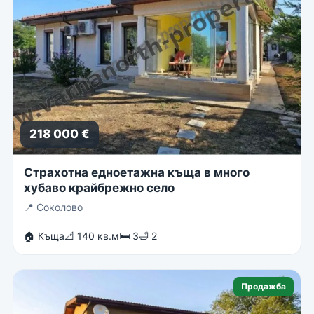
218 000 €
Страхотна едноетажна къща в много
хубаво крайбрежно село
📍
Соколово
🏠 Къща
📐 140 кв.м
🛏 3
🛁 2
Продажба