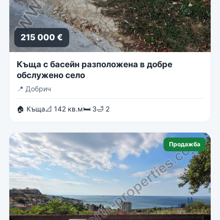
215 000 €
Къща с басейн разположена в добре
обслужено село
📍
Добрич
🏠 Къща
📐 142 кв.м
🛏 3
🛁 2
Продажба