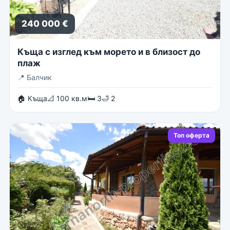
240 000 €
Къща с изглед към морето и в близост до
плаж
📍
Балчик
🏠 Къща
📐 100 кв.м
🛏 3
🛁 2
Топ оферта